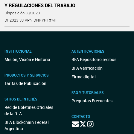
Y REGULACIONES DEL TRABAJO
Disposición 33/2023
DI-2023-33-APN-DNRYRT#MT
INSTITUCIONAL
AUTENTICACIONES
Misión, Visión e Historia
BFA Repositorio recibos
BFA Verificación
PRODUCTOS Y SERVICIOS
Firma digital
Tarifas de Publicación
FAQ Y TUTORIALES
SITIOS DE INTERÉS
Preguntas Frecuentes
Red de Boletines Oficiales
de la R. A.
CONTACTO
BFA Blockchain Federal
Argentina