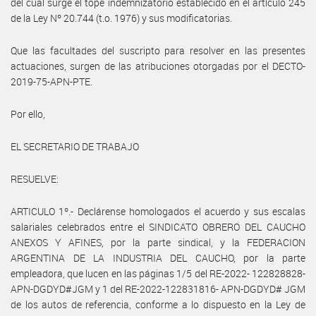
del cual surge el tope indemnizatorio establecido en el artículo 245
de la Ley Nº 20.744 (t.o. 1976) y sus modificatorias.
Que las facultades del suscripto para resolver en las presentes
actuaciones, surgen de las atribuciones otorgadas por el DECTO-
2019-75-APN-PTE.
Por ello,
EL SECRETARIO DE TRABAJO
RESUELVE:
ARTICULO 1º.- Declárense homologados el acuerdo y sus escalas
salariales celebrados entre el SINDICATO OBRERO DEL CAUCHO
ANEXOS Y AFINES, por la parte sindical, y la FEDERACION
ARGENTINA DE LA INDUSTRIA DEL CAUCHO, por la parte
empleadora, que lucen en las páginas 1/5 del RE-2022- 122828828-
APN-DGDYD#JGM y 1 del RE-2022-122831816- APN-DGDYD# JGM
de los autos de referencia, conforme a lo dispuesto en la Ley de