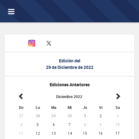
Toggle
navigation
Edición del
29 de Diciembre de 2022
Ediciones Anteriores
Diciembre 2022
Do
Lu
Ma
Mi
Ju
Vi
Sa
27
28
29
30
1
2
3
4
5
6
7
8
9
10
11
12
13
14
15
16
17