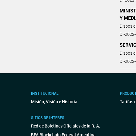
MINIST
Y MED
Disposi
DI-202
SERVI
Disposi
DI-202
INSTITUCIONAL
PRODUCT
Misión, Visión e Historia
Tarifas 
SITIOS DE INTERÉS
Red de Boletines Oficiales de la R. A.
BFA Blockchain Federal Argentina