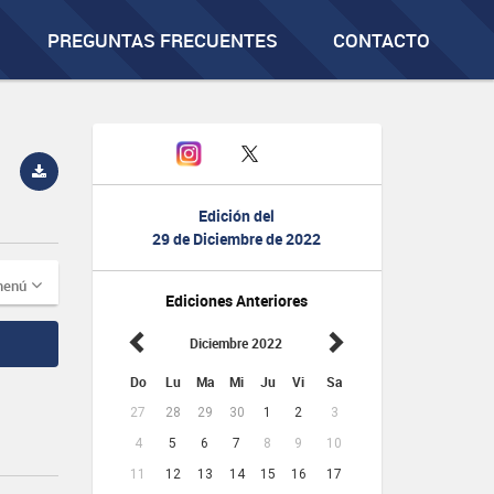
PREGUNTAS FRECUENTES
CONTACTO
Edición del
29 de Diciembre de 2022
menú
Ediciones Anteriores
Diciembre 2022
Do
Lu
Ma
Mi
Ju
Vi
Sa
27
28
29
30
1
2
3
4
5
6
7
8
9
10
11
12
13
14
15
16
17