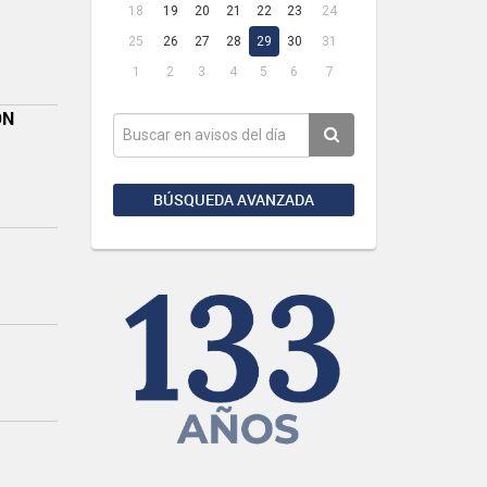
18
19
20
21
22
23
24
25
26
27
28
29
30
31
1
2
3
4
5
6
7
ÓN
BÚSQUEDA AVANZADA