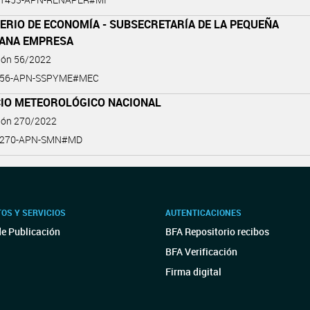
ERIO DE ECONOMÍA - SUBSECRETARÍA DE LA PEQUEÑA
IANA EMPRESA
ción 56/2022
2-56-APN-SSPYME#MEC
CIO METEOROLÓGICO NACIONAL
ción 270/2022
2-270-APN-SMN#MD
OS Y SERVICIOS
AUTENTICACIONES
de Publicación
BFA Repositorio recibos
BFA Verificación
Firma digital