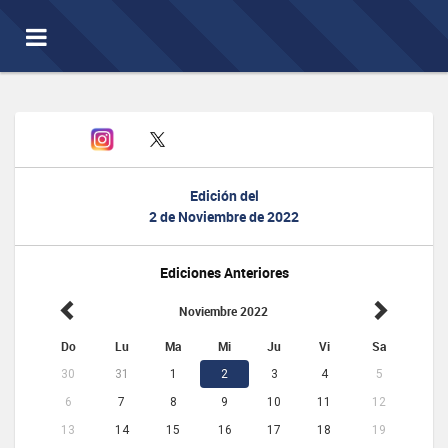
Toggle
navigation
Edición del
2 de Noviembre de 2022
Ediciones Anteriores
Noviembre 2022
Do
Lu
Ma
Mi
Ju
Vi
Sa
30
31
1
2
3
4
5
6
7
8
9
10
11
12
13
14
15
16
17
18
19