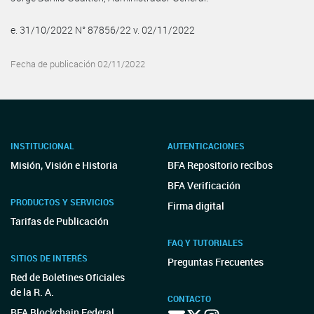
e. 31/10/2022 N° 87856/22 v. 02/11/2022
Fecha de publicación 02/11/2022
INSTITUCIONAL
AUTENTICACIONES
Misión, Visión e Historia
BFA Repositorio recibos
BFA Verificación
PRODUCTOS Y SERVICIOS
Firma digital
Tarifas de Publicación
FAQ Y TUTORIALES
SITIOS DE INTERÉS
Preguntas Frecuentes
Red de Boletines Oficiales
de la R. A.
CONTACTO
BFA Blockchain Federal