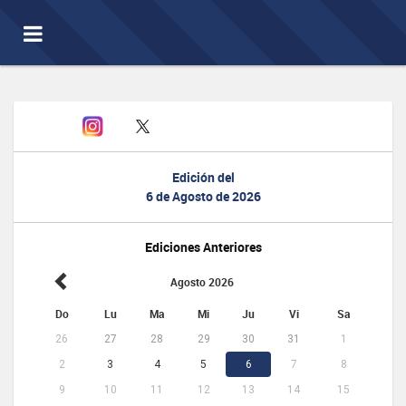
Toggle
navigation
Edición del
6 de Agosto de 2026
Ediciones Anteriores
Agosto 2026
Do
Lu
Ma
Mi
Ju
Vi
Sa
26
27
28
29
30
31
1
2
3
4
5
6
7
8
9
10
11
12
13
14
15