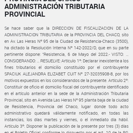
ADMINISTRACIÓN TRIBUTARIA
PROVINCIAL
Se hace saber que la DIRECCION DE FISCALIZACION DE LA
ADMINISTRACION TRIBUTARIA de la PROVINCIA DEL CHACO, sito
en Av. Las Heras Nº 95 de la Ciudad de Resistencia-Chaco (3500),
ha dictado la Resolución Interna Nº 142-2022/D, que en su parte
pertinente dispone: “Resistencia, 6 de Mayo del 2022.- VISTO: …
CONSIDERANDO: … RESUELVE: Artículo 1º: Declarar inexistente a los
fines tributarios el domicilio constituido por el contribuyente
SPACIUK ALEJANDRA ELIZABET CUIT Nº 27-32035908-8, por los
motivos expuestos en los considerandos de la presente. Artículo 2º:
Constituir de oficio el domicilio fiscal del contribuyente identificado
en el artículo anterior en la sede de la Administración Tributaria
Provincial, sito en Avenida Las Heras Nº 95 planta baja de la ciudad
de Resistencia, Provincia del Chaco, lugar donde todo acto
administrativo quedará válidamente notificado, en todas las
instancias, los días martes y viernes, o el inmediato día hábil.
Artículo 3º: Disponer la publicación de la presente por tres (3) días
en el Boletín Oficial conforme lo dispuesto por el art. 10 de la RG