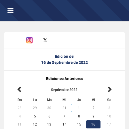
Toggle
navigation
Edición del
16 de Septiembre de 2022
Ediciones Anteriores
Septiembre 2022
Do
Lu
Ma
Mi
Ju
Vi
Sa
28
29
30
31
1
2
3
4
5
6
7
8
9
10
11
12
13
14
15
16
17