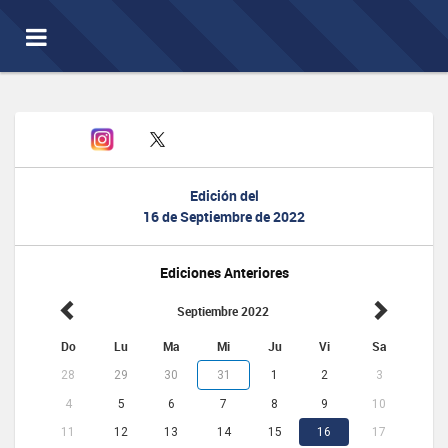
Toggle
navigation
Edición del
16 de Septiembre de 2022
Ediciones Anteriores
Septiembre 2022
Do
Lu
Ma
Mi
Ju
Vi
Sa
28
29
30
31
1
2
3
4
5
6
7
8
9
10
11
12
13
14
15
16
17