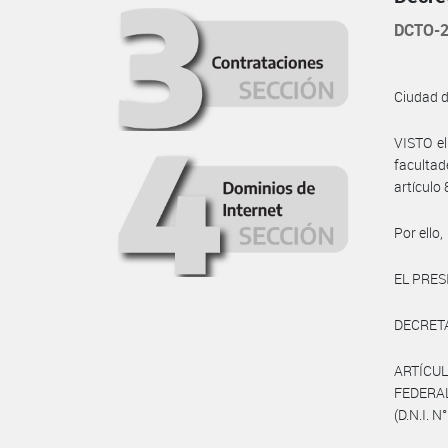
DCTO-2
Ciudad 
VISTO e
faculta
artículo 
Por ello,
EL PRES
DECRET
ARTÍCU
FEDERAL
(D.N.I. N