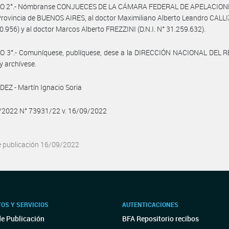
O 2°.- Nómbranse CONJUECES DE LA CÁMARA FEDERAL DE APELACION
rovincia de BUENOS AIRES, al doctor Maximiliano Alberto Leandro CALLIZ
0.956) y al doctor Marcos Alberto FREZZINI (D.N.I. N° 31.259.632).
O 3°.- Comuníquese, publíquese, dese a la DIRECCIÓN NACIONAL DEL 
y archívese.
Z - Martín Ignacio Soria
9/2022 N° 73931/22 v. 16/09/2022
e publicación 16/09/2022
OS Y SERVICIOS
AUTENTICACIONES
de Publicación
BFA Repositorio recibos