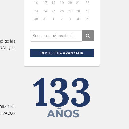
16
17
18
19
20
21
22
23
24
25
26
27
28
29
30
31
1
2
3
4
5
o de las
NAL y el
BÚSQUEDA AVANZADA
RIMINAL
el YABOR