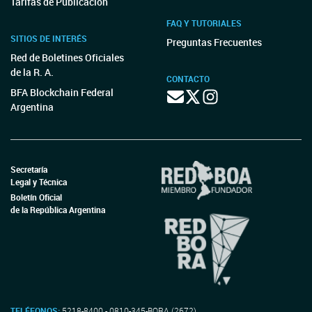
Tarifas de Publicación
FAQ Y TUTORIALES
SITIOS DE INTERÉS
Preguntas Frecuentes
Red de Boletines Oficiales
de la R. A.
CONTACTO
BFA Blockchain Federal
Argentina
Secretaría
Legal y Técnica
Boletín Oficial
de la República Argentina
TELÉFONOS:
5218-8400 - 0810-345-BORA (2672)