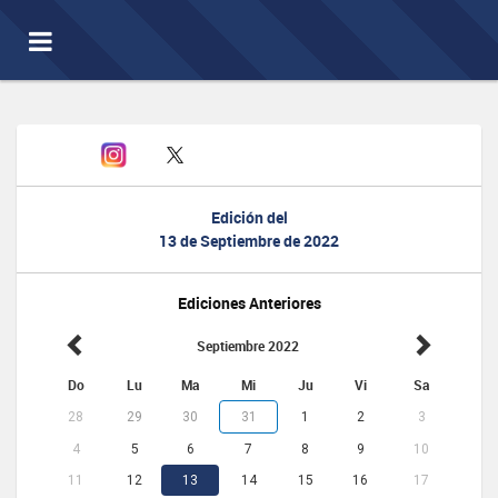
Toggle
navigation
Edición del
13 de Septiembre de 2022
Ediciones Anteriores
Septiembre 2022
Do
Lu
Ma
Mi
Ju
Vi
Sa
28
29
30
31
1
2
3
4
5
6
7
8
9
10
11
12
13
14
15
16
17