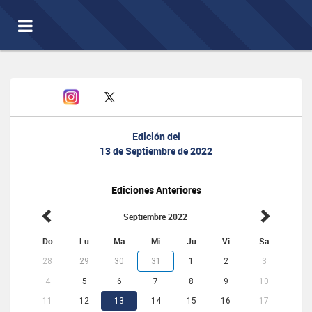
Toggle
navigation
Edición del
13 de Septiembre de 2022
Ediciones Anteriores
Septiembre 2022
Do
Lu
Ma
Mi
Ju
Vi
Sa
28
29
30
31
1
2
3
4
5
6
7
8
9
10
11
12
13
14
15
16
17