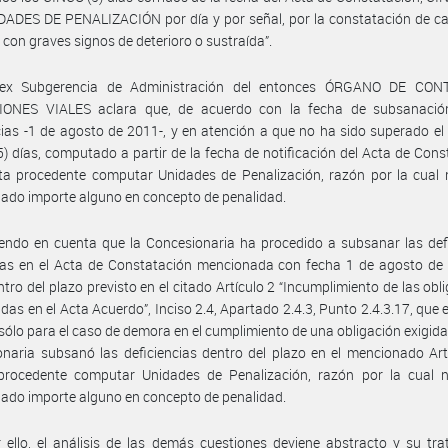
DADES DE PENALIZACIÓN por día y por señal, por la constatación de c
 con graves signos de deterioro o sustraída”.
ex Subgerencia de Administración del entonces ÓRGANO DE CO
ONES VIALES aclara que, de acuerdo con la fecha de subsanació
cias -1 de agosto de 2011-, y en atención a que no ha sido superado el
) días, computado a partir de la fecha de notificación del Acta de Cons
ta procedente computar Unidades de Penalización, razón por la cual 
ado importe alguno en concepto de penalidad.
endo en cuenta que la Concesionaria ha procedido a subsanar las def
das en el Acta de Constatación mencionada con fecha 1 de agosto de 
entro del plazo previsto en el citado Artículo 2 “Incumplimiento de las obl
idas en el Acta Acuerdo”, Inciso 2.4, Apartado 2.4.3, Punto 2.4.3.17, que 
sólo para el caso de demora en el cumplimiento de una obligación exigida;
naria subsanó las deficiencias dentro del plazo en el mencionado Art
 procedente computar Unidades de Penalización, razón por la cual 
ado importe alguno en concepto de penalidad.
 ello, el análisis de las demás cuestiones deviene abstracto y su tr