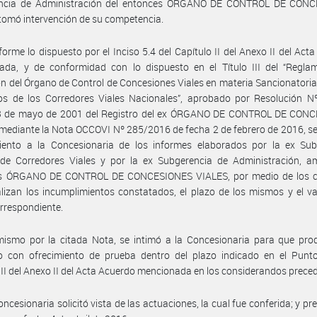
ncia de Administración del entonces ÓRGANO DE CONTROL DE CON
tomó intervención de su competencia.
orme lo dispuesto por el Inciso 5.4 del Capítulo II del Anexo II del Act
ada, y de conformidad con lo dispuesto en el Título III del “Regla
n del Órgano de Control de Concesiones Viales en materia Sancionatoria
os de los Corredores Viales Nacionales”, aprobado por Resolución N
3 de mayo de 2001 del Registro del ex ÓRGANO DE CONTROL DE CON
mediante la Nota OCCOVI Nº 285/2016 de fecha 2 de febrero de 2016, s
iento a la Concesionaria de los informes elaborados por la ex Sub
 de Corredores Viales y por la ex Subgerencia de Administración, a
s ÓRGANO DE CONTROL DE CONCESIONES VIALES, por medio de los c
alizan los incumplimientos constatados, el plazo de los mismos y el va
rrespondiente.
mismo por la citada Nota, se intimó a la Concesionaria para que pro
o con ofrecimiento de prueba dentro del plazo indicado en el Punto
 II del Anexo II del Acta Acuerdo mencionada en los considerandos prece
oncesionaria solicitó vista de las actuaciones, la cual fue conferida; y pr