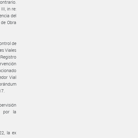
ntrario.
II, in re:
tencia del
o de Obra
ontrol de
es Viales
 Registro
rvención
ncionado
dor Vial
morándum
17.
pervisión
a por la
22, la ex