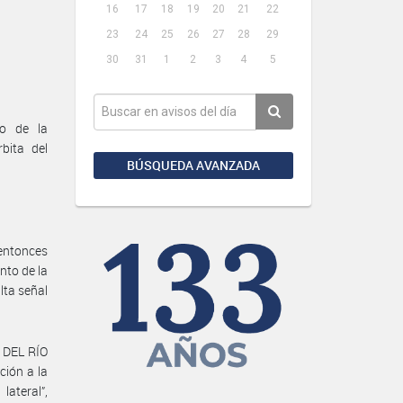
16
17
18
19
20
21
22
23
24
25
26
27
28
29
30
31
1
2
3
4
5
o de la
bita del
BÚSQUEDA AVANZADA
 entonces
to de la
lta señal
 DEL RÍO
ción a la
lateral”,