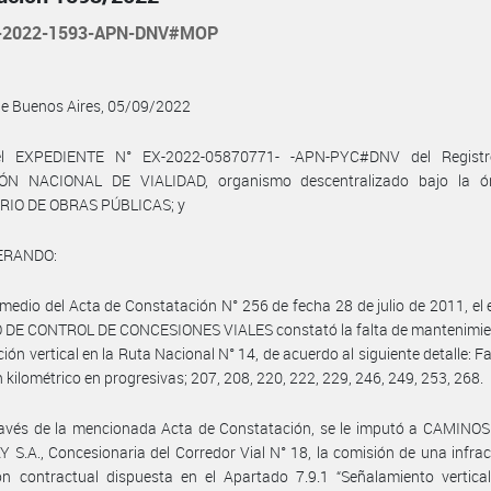
-2022-1593-APN-DNV#MOP
de Buenos Aires, 05/09/2022
el EXPEDIENTE N° EX-2022-05870771- -APN-PYC#DNV del Registr
ÓN NACIONAL DE VIALIDAD, organismo descentralizado bajo la ór
RIO DE OBRAS PÚBLICAS; y
ERANDO:
medio del Acta de Constatación N° 256 de fecha 28 de julio de 2011, el
DE CONTROL DE CONCESIONES VIALES constató la falta de mantenimien
ción vertical en la Ruta Nacional N° 14, de acuerdo al siguiente detalle: Fa
 kilométrico en progresivas; 207, 208, 220, 222, 229, 246, 249, 253, 268.
ravés de la mencionada Acta de Constatación, se le imputó a CAMINOS
S.A., Concesionaria del Corredor Vial N° 18, la comisión de una infrac
ón contractual dispuesta en el Apartado 7.9.1 “Señalamiento vertical 