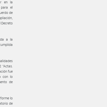
ir en la
 para el
cuerdo de
pliación,
l Decreto
eda a la
ncumplida
alidades
2 “Actas.
ación fue
o con lo
mento de
nforme lo
atorio de