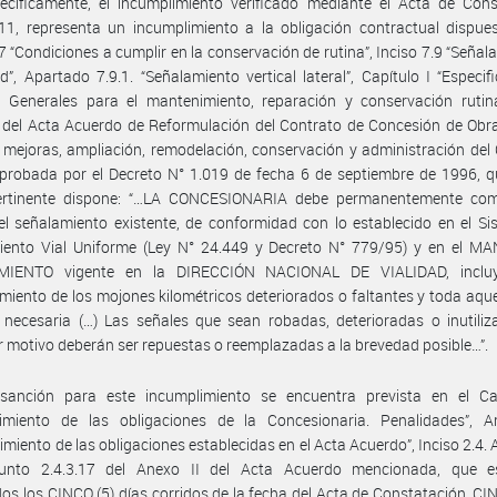
ecíficamente, el incumplimiento verificado mediante el Acta de Cons
1, representa un incumplimiento a la obligación contractual dispues
 7 “Condiciones a cumplir en la conservación de rutina”, Inciso 7.9 “Señal
d”, Apartado 7.9.1. “Señalamiento vertical lateral”, Capítulo I “Especif
 Generales para el mantenimiento, reparación y conservación rutinar
 del Acta Acuerdo de Reformulación del Contrato de Concesión de Obr
 mejoras, ampliación, remodelación, conservación y administración del
probada por el Decreto N° 1.019 de fecha 6 de septiembre de 1996, q
ertinente dispone: “…LA CONCESIONARIA debe permanentemente com
el señalamiento existente, de conformidad con lo establecido en el S
iento Vial Uniforme (Ley N° 24.449 y Decreto N° 779/95) y en el M
MIENTO vigente en la DIRECCIÓN NACIONAL DE VIALIDAD, incluy
iento de los mojones kilométricos deteriorados o faltantes y toda aque
necesaria (…) Las señales que sean robadas, deterioradas o inutiliz
r motivo deberán ser repuestas o reemplazadas a la brevedad posible…”.
sanción para este incumplimiento se encuentra prevista en el Cap
limiento de las obligaciones de la Concesionaria. Penalidades”, Ar
imiento de las obligaciones establecidas en el Acta Acuerdo”, Inciso 2.4.
Punto 2.4.3.17 del Anexo II del Acta Acuerdo mencionada, que es
os los CINCO (5) días corridos de la fecha del Acta de Constatación, 