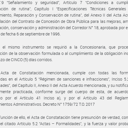
7.9 “Señalamiento y seguridad”, Artículo 7 “Condiciones a cumpl
ación de rutina”, Capítulo I “Especificaciones Técnicas Generales
iento, Reparación y Conservación de rutina”, del Anexo II del Acta A
ación del Contrato de Concesión de Obra Pública para las mejoras, am
ción, conservación y administración del Corredor N° 18, aprobada por e
 de fecha 6 de septiembre de 1996.
 el mismo instrumento se requirió a la Concesionaria, que proc
ión de la observación formulada o al cumplimiento de la obligación i
azo de CINCO (5) días corridos.
Acta de Constatación mencionada, cumple con todas las form
idas en el Artículo 5 “Régimen de sanciones e infracciones”, Inciso 5.
ades”, del Capítulo II, Anexo II del Acta Acuerdo mencionada, y su notific
amente practicada, conforme surge del cuerpo de esta, de acuerd
pto por el Artículo 41 Inciso a), y por el Artículo 43 del Regla
ientos Administrativos. Decreto N° 1759/72 T.O. 2017
función de ello, el Acta de Constatación tiene presunción de verdad, co
el citado Artículo 5.2 “Actas – Formalidades”, y la fuerza y valor prob