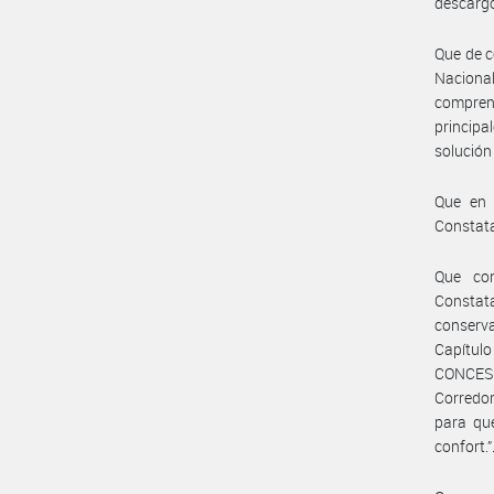
descargo
Que de c
Naciona
compren
principa
solución
Que en e
Constata
Que co
Constat
conserva
Capítulo
CONCESI
Corredor
para que
confort.”