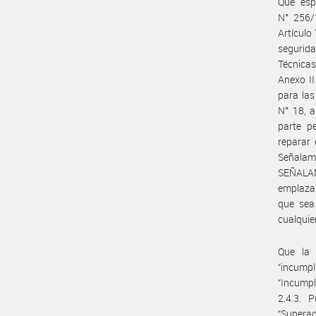
Que esp
N° 256/1
Artículo
segurida
Técnicas
Anexo II
para las
N° 18, a
parte p
reparar 
Señalam
SEÑALA
emplazam
que sea 
cualquie
Que la 
“incump
“Incumpl
2.4.3. 
“Superad