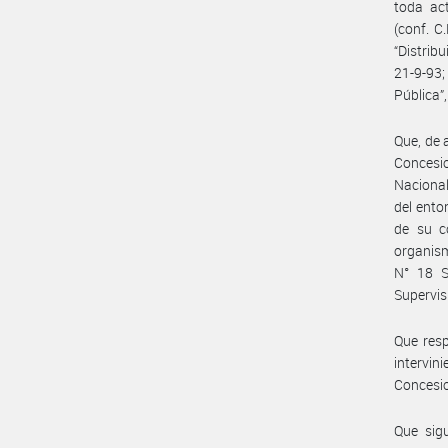
toda act
(conf. C.
“Distribu
21-9-93;
Pública”
Que, de 
Concesio
Nacional
del ent
de su c
organism
N° 18 S
Supervis
Que resp
intervi
Concesio
Que sigu