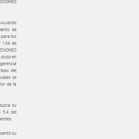
CESIONES
a Acuerdo
mento de
 para los
º 134 de
CESIONES
e puso en
gerencia
mbas del
uales se
lor de la
duzca su
 5.4 del
dentes.
esentó su