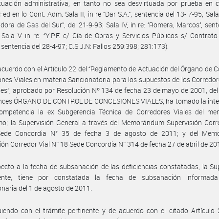
uación administrativa, en tanto no sea desvirtuada por prueba en co
Fed en lo Cont. Adm. Sala II, in re “Dar S.A.”; sentencia del 13- 7-95; Sala I
idora de Gas del Sur”, del 21-9-93; Sala IV, in re: ‘’Romera, Marcos’’, sen
 Sala V in re: “Y.P.F. c/ Cía de Obras y Servicios Públicos s/ Contrat
, sentencia del 28-4-97; C.S.J.N: Fallos 259:398; 281:173).
acuerdo con el Artículo 22 del “Reglamento de Actuación del Órgano de C
nes Viales en materia Sancionatoria para los supuestos de los Corredor
es”, aprobado por Resolución Nº 134 de fecha 23 de mayo de 2001, del
onces ÓRGANO DE CONTROL DE CONCESIONES VIALES, ha tomado la inte
ompetencia la ex Subgerencia Técnica de Corredores Viales del me
o; la Supervisión General a través del Memorándum Supervisión Corre
ede Concordia N° 35 de fecha 3 de agosto de 2011; y del Me
ión Corredor Vial N° 18 Sede Concordia N° 314 de fecha 27 de abril de 20
ecto a la fecha de subsanación de las deficiencias constatadas, la Su
niente, tiene por constatada la fecha de subsanación informad
naria del 1 de agosto de 2011.
iendo con el trámite pertinente y de acuerdo con el citado Artículo 