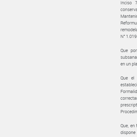
Inciso 
conserv
Mantenim
Reformul
remodela
N° 1.019
Que por
subsanac
en un pl
Que el 
establec
Formalid
correct
prescri
Procedim
Que, en 
dispone 