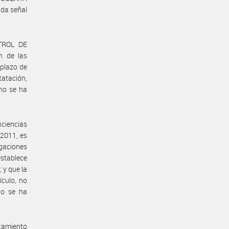
ada señal
NTROL DE
n de las
 plazo de
tatación,
no se ha
iciencias
2011, es
igaciones
establece
 y que la
ículo, no
no se ha
atamiento