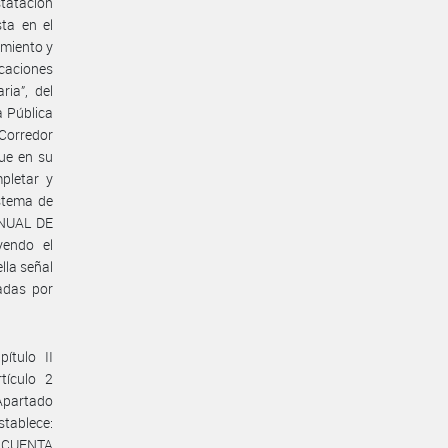
tatación
ta en el
amiento y
icaciones
ia”, del
a Pública
 Corredor
ue en su
pletar y
istema de
ANUAL DE
endo el
lla señal
adas por
ítulo II
tículo 2
 Apartado
tablece:
CINCUENTA