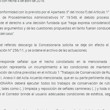
 con fecha 4 de abril de 2016.
onformidad con lo previsto por el Apartado 3° del Inciso f) del Artículo 1° 
l de Procedimientos Administrativos N° 19.549, el debido proceso 
de el derecho a una decisión fundada que “haga expresa consideració
les argumentos y de las cuestiones propuestas en tanto fueran conduce
 del caso”.
l referido descargo la Concesionaria solicita se deje sin efecto el
ción N° 256/11, y se ordene el archivo de las actuaciones.
rresponde señalar que el hecho constatado en la mencionada 
ación representa un incumplimiento a las condiciones de manteni
ción de rutina previstas en el Artículo 1 “Trabajos de Conservación de Rut
 I, Anexo II del Acta Acuerdo mencionada, que en su parte pertinente dis
ONARIA deberá ejecutar todos los trabajos de conservación de ruti
, tales como (…) limpieza y reposición de señales camineras (…) y toda o
 el Corredor brinde al usuario adecuadas condiciones de estética, se
.