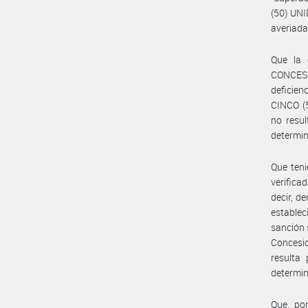
(50) UNI
averiada
Que la 
CONCESI
deficien
CINCO (5
no resul
determin
Que teni
verifica
decir, d
establec
sanción 
Concesio
resulta
determin
Que, por