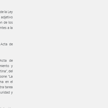
de la Ley
adjetivo
n de los
ntes a la
 Acta de
Acta de
miento y
ina”, del
pone: “La
na en el
tra tarea
guridad y