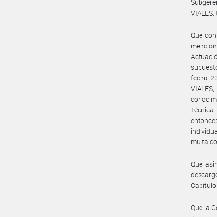
Subgere
VIALES, 
Que conf
mencion
Actuació
supuest
fecha 2
VIALES, 
conocim
Técnica
entonce
individu
multa co
Que asi
descarg
Capítulo
Que la C