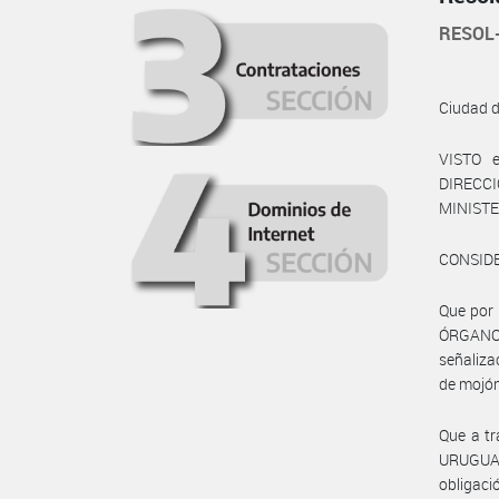
RESOL
Ciudad 
VISTO 
DIRECCI
MINISTE
CONSID
Que por 
ÓRGANO 
señaliza
de mojón
Que a t
URUGUAY 
obligaci