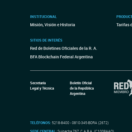
INSTITUCIONAL
PRODUCT
Misión, Visión e Historia
Tarifas 
SITIOS DE INTERÉS
Red de Boletines Oficiales de la R. A.
BFA Blockchain Federal Argentina
Secretaría
Boletín Oficial
Legal y Técnica
de la República
Argentina
TELÉFONOS:
5218-8400 - 0810-345-BORA (2672)
SEDE CENTRAL:
Suipacha 767, C.A.B.A. (C1008AAO)