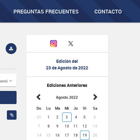
PREGUNTAS FRECUENTES
CONTACTO
Edición del
23 de Agosto de 2022
menú
Ediciones Anteriores
Agosto 2022
Do
Lu
Ma
Mi
Ju
Vi
Sa
31
1
2
3
4
5
6
7
8
9
10
11
12
13
14
15
16
17
18
19
20