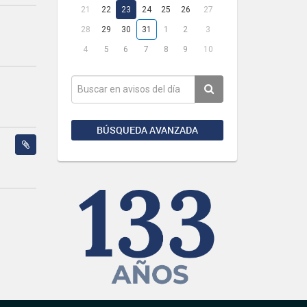
21
22
23
24
25
26
27
28
29
30
31
1
2
3
4
5
6
7
8
9
10
BÚSQUEDA AVANZADA