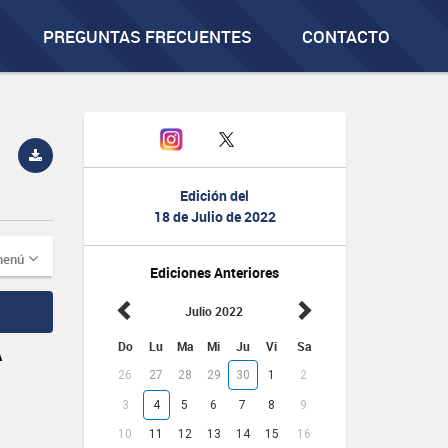
PREGUNTAS FRECUENTES
CONTACTO
Edición del
18 de Julio de 2022
menú
Ediciones Anteriores
Julio 2022
Do
Lu
Ma
Mi
Ju
Vi
Sa
A
26
27
28
29
30
1
2
3
4
5
6
7
8
9
10
11
12
13
14
15
16