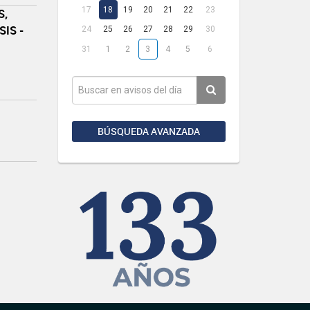
17
18
19
20
21
22
23
S,
IS -
24
25
26
27
28
29
30
31
1
2
3
4
5
6
BÚSQUEDA AVANZADA