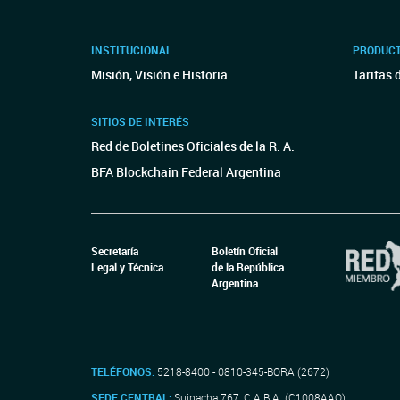
INSTITUCIONAL
PRODUCT
Misión, Visión e Historia
Tarifas 
SITIOS DE INTERÉS
Red de Boletines Oficiales de la R. A.
BFA Blockchain Federal Argentina
Secretaría
Boletín Oficial
Legal y Técnica
de la República
Argentina
TELÉFONOS:
5218-8400 - 0810-345-BORA (2672)
SEDE CENTRAL:
Suipacha 767, C.A.B.A. (C1008AAO)