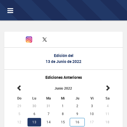
Toggle
navigation
Edición del
13 de Junio de 2022
Ediciones Anteriores
Junio 2022
Do
Lu
Ma
Mi
Ju
Vi
Sa
29
30
31
1
2
3
4
5
6
7
8
9
10
11
12
13
14
15
16
17
18