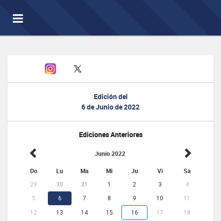
Toggle
navigation
Edición del
6 de Junio de 2022
Ediciones Anteriores
Junio 2022
Do
Lu
Ma
Mi
Ju
Vi
Sa
29
30
31
1
2
3
4
5
6
7
8
9
10
11
12
13
14
15
16
17
18