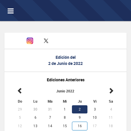
Toggle
navigation
Edición del
2 de Junio de 2022
Ediciones Anteriores
Junio 2022
Do
Lu
Ma
Mi
Ju
Vi
Sa
29
30
31
1
2
3
4
5
6
7
8
9
10
11
12
13
14
15
16
17
18