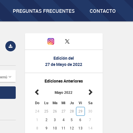
PREGUNTAS FRECUENTES
CONTACTO
Edición del
27 de Mayo de 2022
menú
Ediciones Anteriores
Mayo 2022
Do
Lu
Ma
Mi
Ju
Vi
Sa
24
25
26
27
28
29
30
1
2
3
4
5
6
7
8
9
10
11
12
13
14