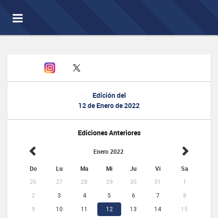
Toggle
navigation
Edición del
12 de Enero de 2022
Ediciones Anteriores
Enero 2022
Do
Lu
Ma
Mi
Ju
Vi
Sa
26
27
28
29
30
31
1
2
3
4
5
6
7
8
9
10
11
12
13
14
15