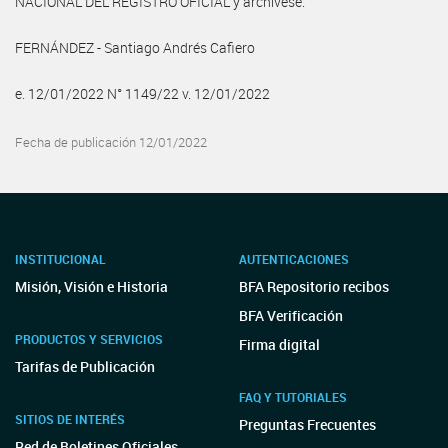
NACIONAL DEL REGISTRO OFICIAL y archívese.
FERNÁNDEZ - Santiago Andrés Cafiero
e. 12/01/2022 N° 1149/22 v. 12/01/2022
Fecha de publicación 12/01/2022
INSTITUCIONAL
AUTENTICACIONES
Misión, Visión e Historia
BFA Repositorio recibos
BFA Verificación
PRODUCTOS Y SERVICIOS
Firma digital
Tarifas de Publicación
FAQ Y TUTORIALES
SITIOS DE INTERÉS
Preguntas Frecuentes
Red de Boletines Oficiales