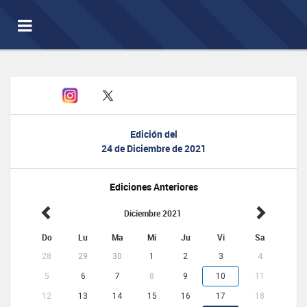
Toggle
navigation
Edición del
24 de Diciembre de 2021
Ediciones Anteriores
Diciembre 2021
Do
Lu
Ma
Mi
Ju
Vi
Sa
28
29
30
1
2
3
4
5
6
7
8
9
10
11
12
13
14
15
16
17
18