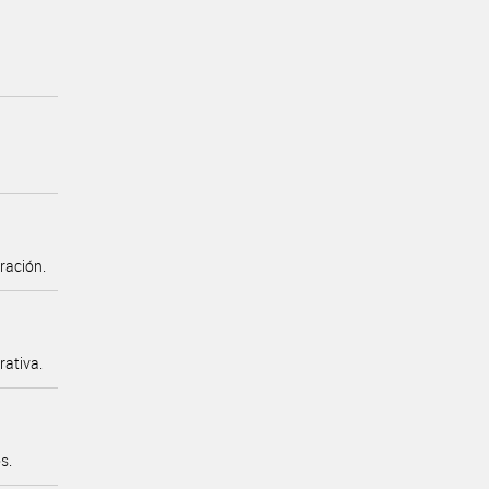
ración.
ativa.
s.