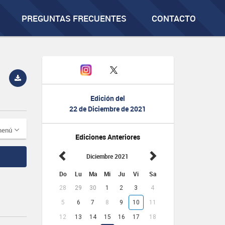
PREGUNTAS FRECUENTES
CONTACTO
Edición del
22 de Diciembre de 2021
menú
Ediciones Anteriores
Diciembre 2021
Do
Lu
Ma
Mi
Ju
Vi
Sa
28
29
30
1
2
3
4
5
6
7
8
9
10
11
12
13
14
15
16
17
18