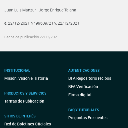
Juan Luis Manzur - Jorge Enrique Taiana
e. 22/12/2021 N° 99639/21 v. 22/12/2021
Fecha de publicación 22/12/2021
INSTITUCIONAL
AUTENTICACIONES
Misión, Visión e Historia
BFA Repositorio recibos
BFA Verificación
PRODUCTOS Y SERVICIOS
Firma digital
Tarifas de Publicación
FAQ Y TUTORIALES
SITIOS DE INTERÉS
Preguntas Frecuentes
Red de Boletines Oficiales