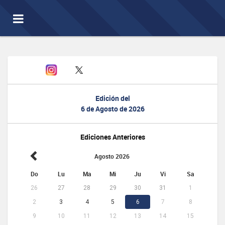
Toggle
navigation
Edición del
6 de Agosto de 2026
Ediciones Anteriores
Agosto 2026
Do
Lu
Ma
Mi
Ju
Vi
Sa
26
27
28
29
30
31
1
2
3
4
5
6
7
8
9
10
11
12
13
14
15