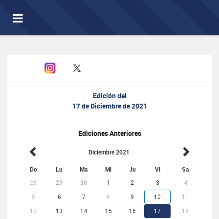
Toggle
navigation
Edición del
17 de Diciembre de 2021
Ediciones Anteriores
Diciembre 2021
Do
Lu
Ma
Mi
Ju
Vi
Sa
28
29
30
1
2
3
4
5
6
7
8
9
10
11
12
13
14
15
16
17
18