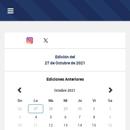
Toggle
navigation
Edición del
27 de Octubre de 2021
Ediciones Anteriores
Octubre 2021
Do
Lu
Ma
Mi
Ju
Vi
Sa
26
27
28
29
30
1
2
3
4
5
6
7
8
9
10
11
12
13
14
15
16