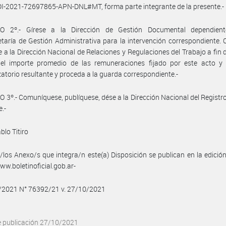
I-2021-72697865-APN-DNL#MT, forma parte integrante de la presente.-
O 2º.- Gírese a la Dirección de Gestión Documental dependien
taría de Gestión Administrativa para la intervención correspondiente.
se a la Dirección Nacional de Relaciones y Regulaciones del Trabajo a fin 
e el importe promedio de las remuneraciones fijado por este acto y 
atorio resultante y proceda a la guarda correspondiente.-
 3º.- Comuníquese, publíquese, dése a la Dirección Nacional del Registro 
e.-
blo Titiro
/los Anexo/s que integra/n este(a) Disposición se publican en la edició
w.boletinoficial.gob.ar-
0/2021 N° 76392/21 v. 27/10/2021
e publicación 27/10/2021