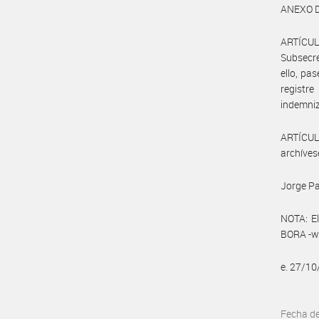
ANEXO D
ARTÍCUL
Subsecre
ello, pa
registr
indemniz
ARTÍCULO
archíves
Jorge Pa
NOTA: El
BORA -ww
e. 27/1
Fecha d