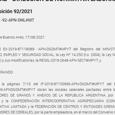
sición 92/2021
1-92-APN-DNL#MT
de Buenos Aires, 17/08/2021
l EX-2019-87118089- -APN-DGDMT#MPYT del Registro del MINIS
, EMPLEO Y SEGURIDAD SOCIAL, la Ley Nº 14.250 (t.o. 2004), la Ley N
6) y sus modificatorias, la RESOL-2019-2648-APN-SECT#MPYT, y
ERANDO:
 la páginas 7/10 del IF-2019-87150966-APN-DGDMT#MPYT del E
9-APNDGDMT#MPYT obran las escalas salariales pactadas entre 
DORES DE GRANOS Y ANEXOS DE LA REPÚBLICA ARGENTINA, por l
al, y la CONFEDERACIÓN INTERCOOPERATIVA AGROPECUARIA (CON
ATIVA LIMITADA y la FEDERACIÓN DE CENTROS Y ENTIDADES GREMI
RES DE CEREALES, por la parte empleadora, en el marco del Convenio 