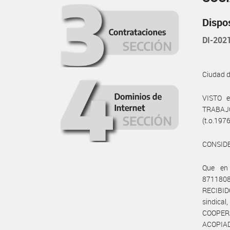
Dispo
DI-202
Ciudad 
VISTO e
TRABAJO
(t.o.197
CONSID
Que en
8711808
RECIBI
sindic
COOPER
ACOPIADO