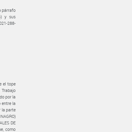
o párrafo
6) y sus
021-288-
e el tope
e Trabajo
do por la
entre la
la parte
INAGRO)
ALES DE
ue, como