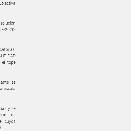
olectiva
solución
 IF-2020-
catorias,
EGURIDAD
 el tope
ante, se
la escala
cias y se
nsual de
e, cuyos
d.