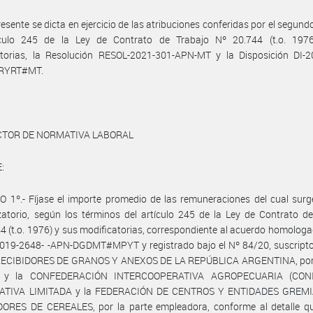
resente se dicta en ejercicio de las atribuciones conferidas por el segund
ículo 245 de la Ley de Contrato de Trabajo Nº 20.744 (t.o. 197
atorias, la Resolución RESOL-2021-301-APN-MT y la Disposición DI-2
RYRT#MT.
ECTOR DE NORMATIVA LABORAL
:
 1º.- Fíjase el importe promedio de las remuneraciones del cual surg
atorio, según los términos del artículo 245 de la Ley de Contrato d
4 (t.o. 1976) y sus modificatorias, correspondiente al acuerdo homologa
019-2648- -APN-DGDMT#MPYT y registrado bajo el Nº 84/20, suscripto 
ECIBIDORES DE GRANOS Y ANEXOS DE LA REPÚBLICA ARGENTINA, por 
al, y la CONFEDERACIÓN INTERCOOPERATIVA AGROPECUARIA (CON
ATIVA LIMITADA y la FEDERACIÓN DE CENTROS Y ENTIDADES GREMI
ORES DE CEREALES, por la parte empleadora, conforme al detalle q