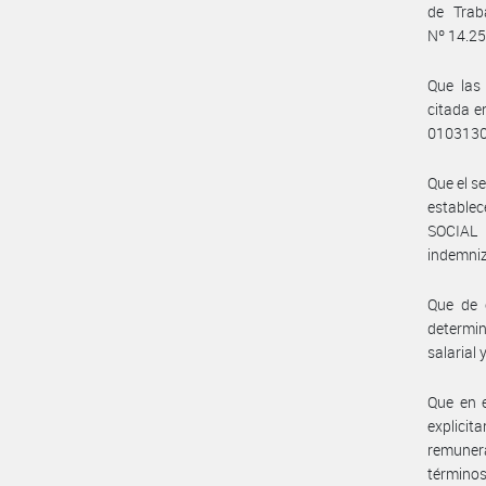
de Trab
Nº 14.250
Que las
citada e
0103130
Que el s
estable
SOCIAL 
indemniz
Que de c
determin
salarial
Que en e
explici
remuner
términos