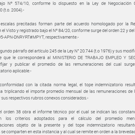
ajo Nº 574/10, conforme lo dispuesto en la Ley de Negociación C
 (t.o. 2004).-
 escalas precitadas forman parte del acuerdo homologado por la Re
n el Visto y registrado bajo el Nº 84/20, conforme surge del orden 22 y del
5-APN-DNRYRT#MPYT, respectivamente.-
egundo párrafo del artículo 245 de la Ley N° 20.744 (t.o 1976) y sus modifi
ce que le corresponderá al MINISTERIO DE TRABAJO EMPLEO Y S
fijar y publicar el promedio de las remuneraciones del cual surge
atorio aplicable.-
onformidad con la citada norma legal, el tope indemnizatorio result
a triplicando el importe promedio mensual de las remuneraciones de 
 y sus respectivos rubros conexos considerados.-
l orden 38 obra el informe técnico por el cual se indican las constan
tan los criterios adoptados para el cálculo del promedio me
aciones objeto de la presente y del tope indemnizatorio resultant
 se comparten en esta instancia y al cual se remite en orden a la breveda