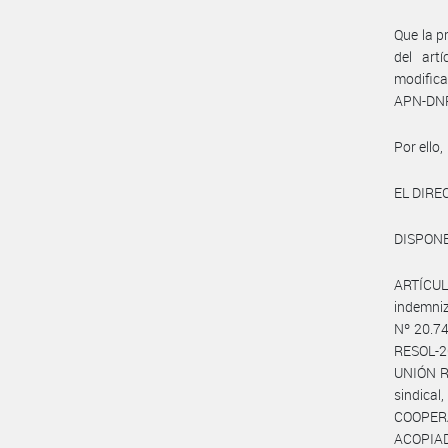
Que la p
del art
modific
APN-DN
Por ello,
EL DIR
DISPONE
ARTÍCULO
indemniz
Nº 20.74
RESOL-2
UNIÓN R
sindic
COOPER
ACOPIAD