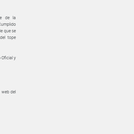
te de la
 Cumplido
de que se
del tope
Oficial y
n web del