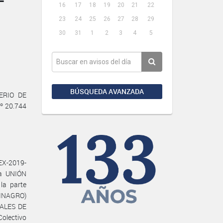
16
17
18
19
20
21
22
23
24
25
26
27
28
29
30
31
1
2
3
4
5
BÚSQUEDA AVANZADA
TERIO DE
º 20.744
X-2019-
la UNIÓN
a parte
INAGRO)
ALES DE
Colectivo