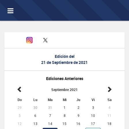
Toggle
navigation
Edición del
21 de Septiembre de 2021
Ediciones Anteriores
Septiembre 2021
Do
Lu
Ma
Mi
Ju
Vi
Sa
29
30
31
1
2
3
4
5
6
7
8
9
10
11
12
13
14
15
16
17
18