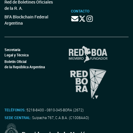
Red de Boletines Oficiales
de la R. A.
CONTACTO
BFA Blockchain Federal
Argentina
Secretaría
Legal y Técnica
Boletín Oficial
de la República Argentina
TELÉFONOS:
5218-8400 - 0810-345-BORA (2672)
SEDE CENTRAL:
Suipacha 767, C.A.B.A. (C1008AAO)