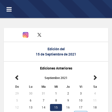
Toggle
navigation
Edición del
15 de Septiembre de 2021
Ediciones Anteriores
Septiembre 2021
Do
Lu
Ma
Mi
Ju
Vi
Sa
29
30
31
1
2
3
4
5
6
7
8
9
10
11
12
13
14
15
16
17
18