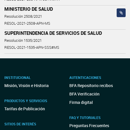
MINISTERIO DE SALUD
Resolución 2508/2021
RESOL-2021-2508-APN-MS
SUPERINTENDENCIA DE SERVICIOS DE SALUD
Resolución 1535/2021
RESOL-2021-1535-APN-SSS#MS
INSTITUCIONAL
AUTENTICACIONES
Misión, Visión e Historia
BFA Repositorio recibos
BFA Verificación
PRODUCTOS Y SERVICIOS
Firma digital
Tarifas de Publicación
FAQ Y TUTORIALES
SITIOS DE INTERÉS
Preguntas Frecuentes