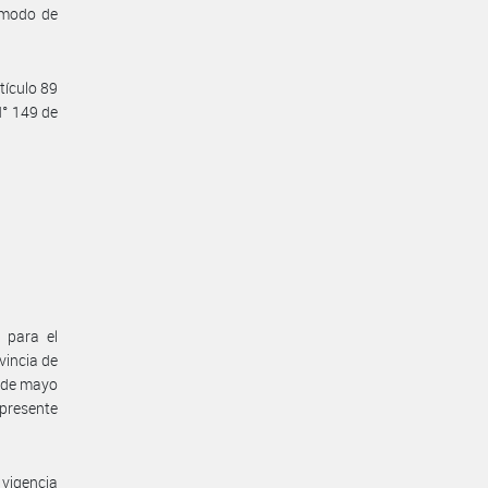
y modo de
tículo 89
N° 149 de
 para el
vincia de
1 de mayo
 presente
vigencia