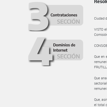
Resol
Ciudad 
VISTO el
Comisión
CONSID
Que en e
remuner
FRUTILLA
Que anal
sectoria
remunera
Que, asi
el total