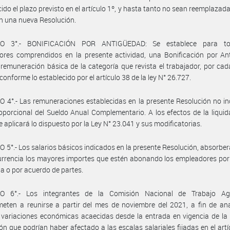
ido el plazo previsto en el artículo 1º, y hasta tanto no sean reemplazada
en una nueva Resolución.
LO 3°.- BONIFICACIÓN POR ANTIGÜEDAD: Se establece para to
ores comprendidos en la presente actividad, una Bonificación por An
 remuneración básica de la categoría que revista el trabajador, por ca
 conforme lo establecido por el artículo 38 de la ley N° 26.727.
 4°.- Las remuneraciones establecidas en la presente Resolución no in
oporcional del Sueldo Anual Complementario. A los efectos de la liquid
 aplicará lo dispuesto por la Ley N° 23.041 y sus modificatorias.
 5°.- Los salarios básicos indicados en la presente Resolución, absorbe
rrencia los mayores importes que estén abonando los empleadores por
ia o por acuerdo de partes.
O 6°.- Los integrantes de la Comisión Nacional de Trabajo Ag
ten a reunirse a partir del mes de noviembre del 2021, a fin de ana
 variaciones económicas acaecidas desde la entrada en vigencia de la
ón que podrían haber afectado a las escalas salariales fijadas en el artíc