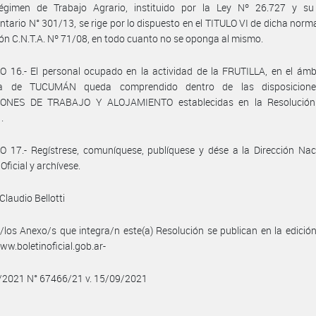
égimen de Trabajo Agrario, instituido por la Ley Nº 26.727 y su
tario N° 301/13, se rige por lo dispuesto en el TITULO VI de dicha norma
ón C.N.T.A. Nº 71/08, en todo cuanto no se oponga al mismo.
 16.- El personal ocupado en la actividad de la FRUTILLA, en el ámb
cia de TUCUMÁN queda comprendido dentro de las disposicione
ONES DE TRABAJO Y ALOJAMIENTO establecidas en la Resolución 
.
 17.- Regístrese, comuníquese, publíquese y dése a la Dirección Nac
Oficial y archívese.
Claudio Bellotti
/los Anexo/s que integra/n este(a) Resolución se publican en la edició
w.boletinoficial.gob.ar-
9/2021 N° 67466/21 v. 15/09/2021