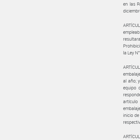
en las R
diciembr
ARTÍCUL
empleabi
resultar
Prohibic
la Ley N
ARTÍCUL
embalaje
al año; 
equipo d
respond
artícul
embalaje
inicio d
respecti
ARTÍCUL