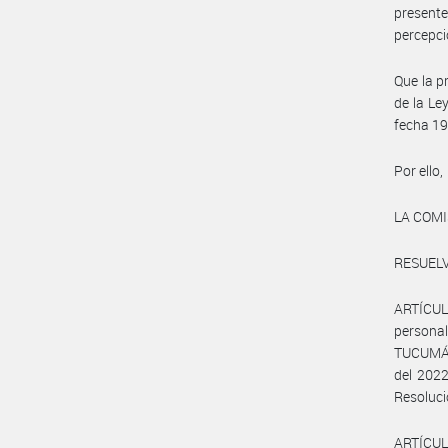
presente
percepci
Que la p
de la Le
fecha 19
Por ello,
LA COM
RESUELV
ARTÍCUL
personal
TUCUMÁN,
del 2022
Resoluci
ARTÍCULO