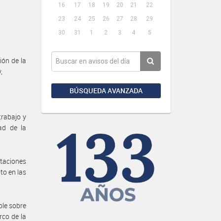
16
17
18
19
20
21
22
23
24
25
26
27
28
29
30
31
1
2
3
4
5
ón de la
,
BÚSQUEDA AVANZADA
trabajo y
ad de la
ntaciones
to en las
ble sobre
rco de la