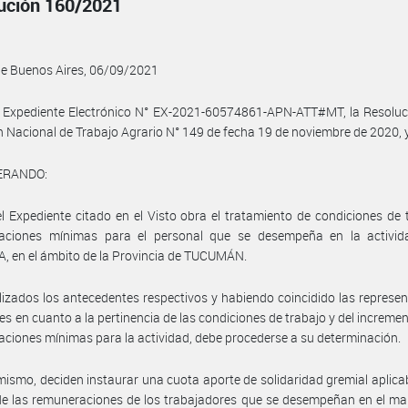
ución 160/2021
de Buenos Aires, 06/09/2021
 Expediente Electrónico N° EX-2021-60574861-APN-ATT#MT, la Resoluci
 Nacional de Trabajo Agrario N° 149 de fecha 19 de noviembre de 2020, y
ERANDO:
l Expediente citado en el Visto obra el tratamiento de condiciones de 
aciones mínimas para el personal que se desempeña en la activid
, en el ámbito de la Provincia de TUCUMÁN.
izados los antecedentes respectivos y habiendo coincidido las represe
les en cuanto a la pertinencia de las condiciones de trabajo y del incremen
ciones mínimas para la actividad, debe procederse a su determinación.
mismo, deciden instaurar una cuota aporte de solidaridad gremial aplica
 de las remuneraciones de los trabajadores que se desempeñan en el ma