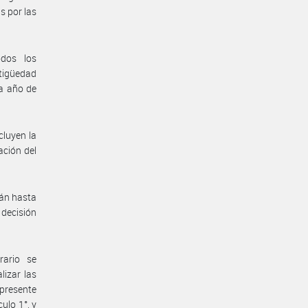
s por las
dos los
tigüedad
da año de
cluyen la
ación del
rán hasta
 decisión
rario se
lizar las
 presente
ulo 1°, y