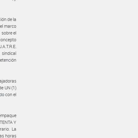
ión de la
 el marco
 sobre el
concepto
.A.T.R.E.
 sindical
retención
ajadoras
de UN (1)
do con el
 empaque
SETENTA Y
ario. La
tas horas