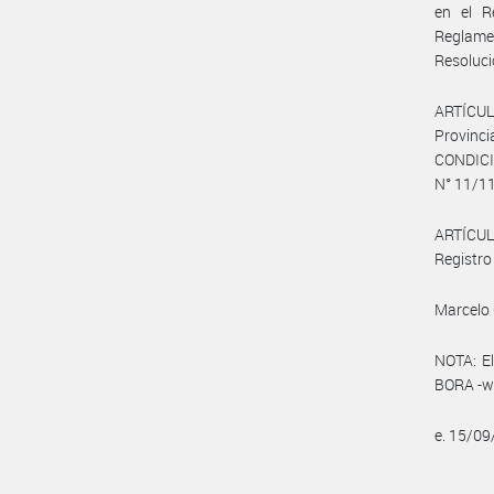
en el R
Reglamen
Resoluci
ARTÍCULO
Provin
CONDICI
N° 11/11
ARTÍCULO
Registro 
Marcelo 
NOTA: El
BORA -ww
e. 15/0