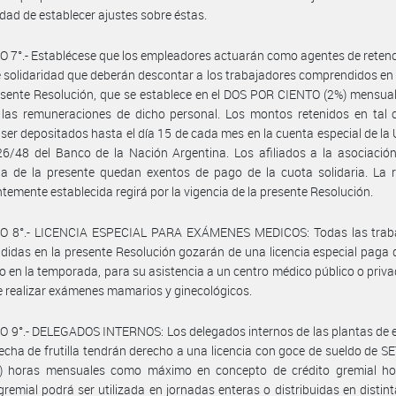
idad de establecer ajustes sobre éstas.
 7°.- Establécese que los empleadores actuarán como agentes de retenc
 solidaridad que deberán descontar a los trabajadores comprendidos en
esente Resolución, que se establece en el DOS POR CIENTO (2%) mensual
 las remuneraciones de dicho personal. Los montos retenidos en tal 
ser depositados hasta el día 15 de cada mes en la cuenta especial de la U
6/48 del Banco de la Nación Argentina. Los afiliados a la asociación
ia de la presente quedan exentos de pago de la cuota solidaria. La 
temente establecida regirá por la vigencia de la presente Resolución.
O 8°.- LICENCIA ESPECIAL PARA EXÁMENES MEDICOS: Todas las trab
idas en la presente Resolución gozarán de una licencia especial paga 
ño en la temporada, para su asistencia a un centro médico público o priva
e realizar exámenes mamarios y ginecológicos.
O 9°.- DELEGADOS INTERNOS: Los delegados internos de las plantas de
echa de frutilla tendrán derecho a una licencia con goce de sueldo de 
) horas mensuales como máximo en concepto de crédito gremial hor
 gremial podrá ser utilizada en jornadas enteras o distribuidas en distin