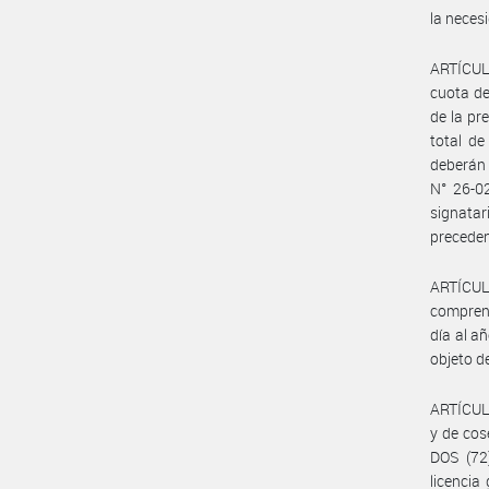
la neces
ARTÍCULO
cuota de
de la pr
total de
deberán 
N° 26-02
signatar
preceden
ARTÍCUL
comprend
día al a
objeto d
ARTÍCUL
y de cos
DOS (72
licencia