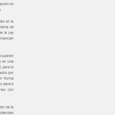
lación no
a.
las en la
stema de
de la Ley
financien
 ocuparán
o en una
, para lo
pados por
 en forma
es dentro
onas con
dor de la
ablecidas