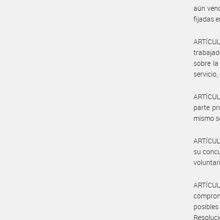
aún venc
fijadas 
ARTÍCU
trabajad
sobre la
servicio,
ARTÍCULO
parte pr
mismo se
ARTÍCULO
su concu
voluntar
ARTÍCUL
comprome
posibles
Resoluci