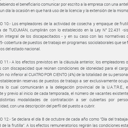
 debiendo el beneficiario comunicar por escrito a la empresa con una ante
un día la ocasión en que hará uso de la licencia y la extensión de la mism
 10.- Los empleadores de la actividad de cosecha y empaque de frutil
ia de TUCUMÁN, cumplirán con lo establecido en la Ley N° 22.431 -si
ón integral de los discapacitados - y en su caso con las normativas 
5- cobertura de puestos de trabajo en programas sociolaborales que se 
os del estado nacional.
 11.- A los efectos previstos en la cláusula anterior, los empleadores
s con discapacidad que reúnan condiciones de idoneidad para el carg
ón no inferior al CUATRO POR CIENTO (4%) de la totalidad de su personal
establecerán reservas de puestos de trabajo a ser exclusivamente ocu
ara lo cual comunicarán a la delegación provincial de la U.A.T.R.E.,
te y previo al inicio de cada temporada, el número de vacantes existent
distintas modalidades de contratación a ser cubiertas por pers
idad, con una descripción del perfil del puesto a cubrir.
 12.- Se declara el día 8 de octubre de cada año como “Día del trabaja
d de la frutilla”. A los efectos remuneratorios regirán las condiciones est