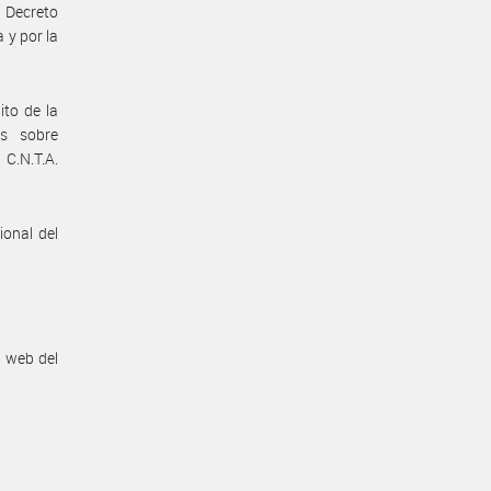
 Decreto
 y por la
ito de la
s sobre
C.N.T.A.
ional del
n web del