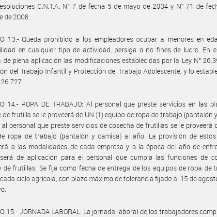
esoluciones C.N.T.A. N° 7 de fecha 5 de mayo de 2004 y N° 71 de fec
e de 2008.
O 13.- Queda prohibido a los empleadores ocupar a menores en ed
lidad en cualquier tipo de actividad, persiga o no fines de lucro. En 
a de plena aplicación las modificaciones establecidas por la Ley N° 26.
ión del Trabajo Infantil y Protección del Trabajo Adolescente, y lo establ
° 26.727.
O 14.- ROPA DE TRABAJO: Al personal que preste servicios en las pl
 de frutilla se le proveerá de UN (1) equipo de ropa de trabajo (pantalón 
y al personal que preste servicios de cosecha de frutillas se le proveerá 
e ropa de trabajo (pantalón y camisa) al año. La provisión de estos
erá a las modalidades de cada empresa y a la época del año de entre
o será de aplicación para el personal que cumpla las funciones de c
 de frutillas. Se fija como fecha de entrega de los equipos de ropa de t
e cada ciclo agrícola, con plazo máximo de tolerancia fijado al 15 de agost
vo.
O 15.- JORNADA LABORAL: La jornada laboral de los trabajadores comp