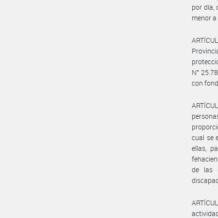
por día,
menor a 
ARTÍCULO
Provinc
protecci
N° 25.78
con fond
ARTÍCULO
persona
proporci
cual se 
ellas, p
fehacien
de las 
discapac
ARTÍCULO
activida