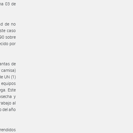
ha 03 de
ad de no
este caso
390 sobre
ecido por
antas de
y camisa)
de UN (1)
 equipos
ga. Este
osecha y
rabajo al
o del año
rendidos