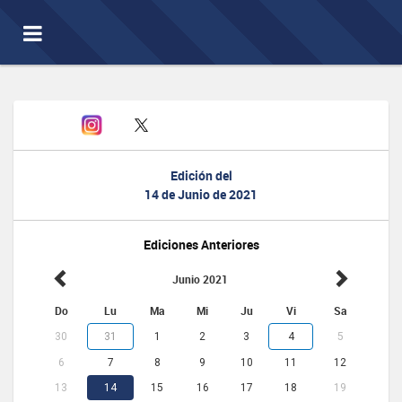
Toggle
navigation
Edición del
14 de Junio de 2021
Ediciones Anteriores
Junio 2021
Do
Lu
Ma
Mi
Ju
Vi
Sa
30
31
1
2
3
4
5
6
7
8
9
10
11
12
13
14
15
16
17
18
19