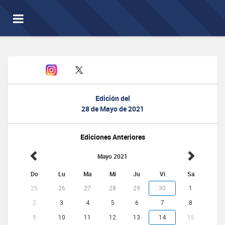
Toggle
navigation
Edición del
28 de Mayo de 2021
Ediciones Anteriores
Mayo 2021
Do
Lu
Ma
Mi
Ju
Vi
Sa
25
26
27
28
29
30
1
2
3
4
5
6
7
8
9
10
11
12
13
14
15