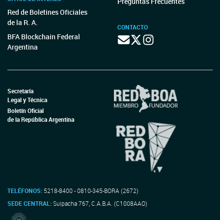
Preguntas Frecuentes
Red de Boletines Oficiales
de la R. A.
CONTACTO
BFA Blockchain Federal
Argentina
Secretaría
Legal y Técnica
Boletín Oficial
de la República Argentina
TELÉFONOS:
5218-8400 - 0810-345-BORA (2672)
SEDE CENTRAL:
Suipacha 767, C.A.B.A. (C1008AAO)