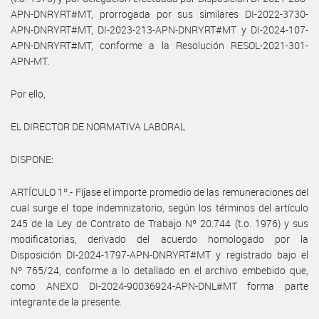
APN-DNRYRT#MT, prorrogada por sus similares DI-2022-3730-
APN-DNRYRT#MT, DI-2023-213-APN-DNRYRT#MT y DI-2024-107-
APN-DNRYRT#MT, conforme a la Resolución RESOL-2021-301-
APN-MT.
Por ello,
EL DIRECTOR DE NORMATIVA LABORAL
DISPONE:
ARTÍCULO 1º.- Fíjase el importe promedio de las remuneraciones del
cual surge el tope indemnizatorio, según los términos del artículo
245 de la Ley de Contrato de Trabajo Nº 20.744 (t.o. 1976) y sus
modificatorias, derivado del acuerdo homologado por la
Disposición DI-2024-1797-APN-DNRYRT#MT y registrado bajo el
Nº 765/24, conforme a lo detallado en el archivo embebido que,
como ANEXO DI-2024-90036924-APN-DNL#MT forma parte
integrante de la presente.