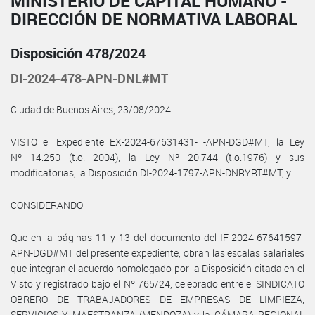
MINISTERIO DE CAPITAL HUMANO -
DIRECCIÓN DE NORMATIVA LABORAL
Disposición 478/2024
DI-2024-478-APN-DNL#MT
Ciudad de Buenos Aires, 23/08/2024
VISTO el Expediente EX-2024-67631431- -APN-DGD#MT, la Ley
Nº 14.250 (t.o. 2004), la Ley Nº 20.744 (t.o.1976) y sus
modificatorias, la Disposición DI-2024-1797-APN-DNRYRT#MT, y
CONSIDERANDO:
Que en la páginas 11 y 13 del documento del IF-2024-67641597-
APN-DGD#MT del presente expediente, obran las escalas salariales
que integran el acuerdo homologado por la Disposición citada en el
Visto y registrado bajo el Nº 765/24, celebrado entre el SINDICATO
OBRERO DE TRABAJADORES DE EMPRESAS DE LIMPIEZA,
SERVICIOS Y MAESTRANZA (MENDOZA) y la CÁMARA REGIONAL