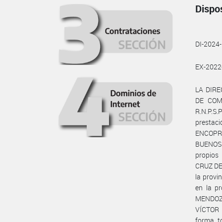
Dispo
DI-202
EX-202
LA DIR
DE COMU
R.N.P.S.
prestac
ENCOPRE
BUENOS 
propios
CRUZ DEL
la provi
en la p
MENDOZA
VÍCTOR 
forma t