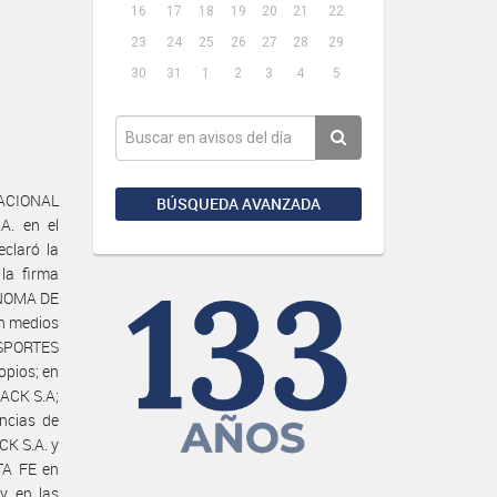
16
17
18
19
20
21
22
23
24
25
26
27
28
29
30
31
1
2
3
4
5
ACIONAL
BÚSQUEDA AVANZADA
A. en el
claró la
la firma
ÓNOMA DE
n medios
NSPORTES
opios; en
PACK S.A;
ncias de
K S.A. y
TA FE en
y en las