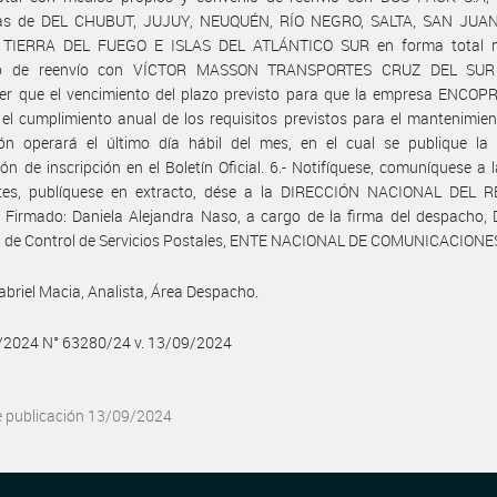
ias de DEL CHUBUT, JUJUY, NEUQUÉN, RÍO NEGRO, SALTA, SAN JUA
TIERRA DEL FUEGO E ISLAS DEL ATLÁNTICO SUR en forma total 
io de reenvío con VÍCTOR MASSON TRANSPORTES CRUZ DEL SUR S
er que el vencimiento del plazo previsto para que la empresa ENCOPR
 el cumplimiento anual de los requisitos previstos para el mantenimie
ión operará el último día hábil del mes, en el cual se publique la 
ión de inscripción en el Boletín Oficial. 6.- Notifíquese, comuníquese a 
ntes, publíquese en extracto, dése a la DIRECCIÓN NACIONAL DEL 
 Firmado: Daniela Alejandra Naso, a cargo de la firma del despacho, 
l de Control de Servicios Postales, ENTE NACIONAL DE COMUNICACIONE
abriel Macia, Analista, Área Despacho.
9/2024 N° 63280/24 v. 13/09/2024
e publicación 13/09/2024