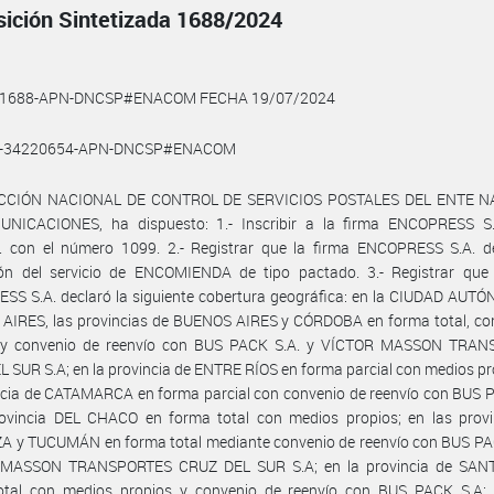
sición Sintetizada 1688/2024
4-1688-APN-DNCSP#ENACOM FECHA 19/07/2024
2-34220654-APN-DNCSP#ENACOM
ECCIÓN NACIONAL DE CONTROL DE SERVICIOS POSTALES DEL ENTE N
NICACIONES, ha dispuesto: 1.- Inscribir a la firma ENCOPRESS S.
P. con el número 1099. 2.- Registrar que la firma ENCOPRESS S.A. de
ión del servicio de ENCOMIENDA de tipo pactado. 3.- Registrar que 
SS S.A. declaró la siguiente cobertura geográfica: en la CIUDAD AUT
AIRES, las provincias de BUENOS AIRES y CÓRDOBA en forma total, co
 y convenio de reenvío con BUS PACK S.A. y VÍCTOR MASSON TRA
 SUR S.A; en la provincia de ENTRE RÍOS en forma parcial con medios pr
ncia de CATAMARCA en forma parcial con convenio de reenvío con BUS 
rovincia DEL CHACO en forma total con medios propios; en las provi
 y TUCUMÁN en forma total mediante convenio de reenvío con BUS PAC
MASSON TRANSPORTES CRUZ DEL SUR S.A; en la provincia de SAN
otal con medios propios y convenio de reenvío con BUS PACK S.A; 