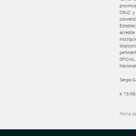
provinc
CRUZ y 
conven
Establec
acredite
inscripc
disposic
pertine
OFICIAL.
Naciona
Sergio G
e. 13/0
Fecha d