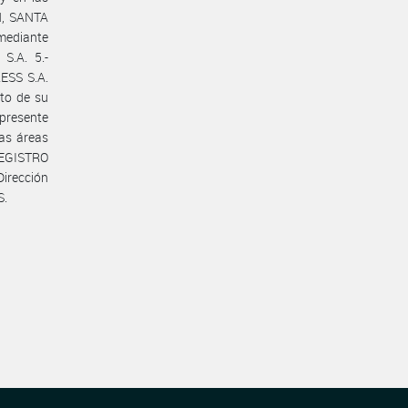
N, SANTA
mediante
.A. 5.-
ESS S.A.
nto de su
presente
las áreas
REGISTRO
Dirección
S.