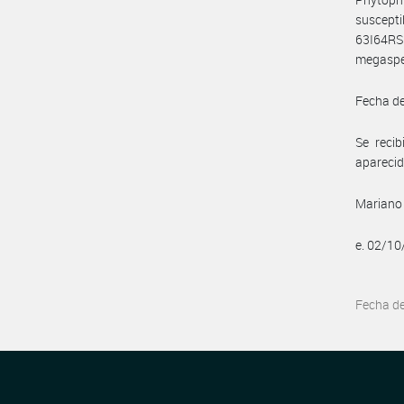
suscept
63I64RS
megasper
Fecha de
Se reci
aparecid
Mariano 
e. 02/1
Fecha d