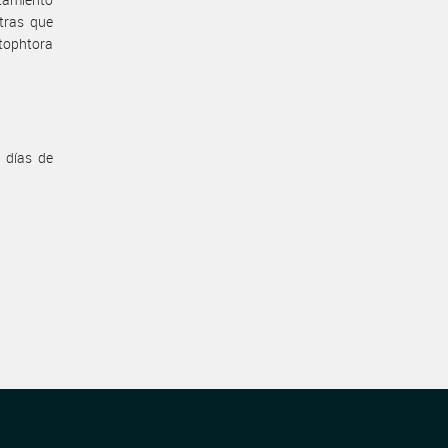
tras que
tophtora
 días de