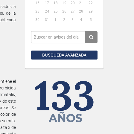
16
17
18
19
20
21
22
esados la
23
24
25
26
27
28
29
es, de la
 obtenida
30
31
1
2
3
4
5
BÚSQUEDA AVANZADA
ntiene el
erbicida
mmatalis,
o de este
ureas. Se
 color de
 semilla.
raza 3 de
amiento