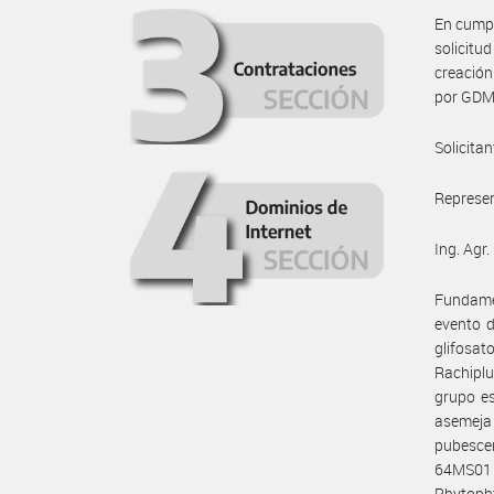
En cumpl
solicitu
creación
por GDM 
Solicita
Represen
Ing. Agr
Fundamen
evento 
glifosat
Rachiplu
grupo es
asemeja 
pubescen
64MS01 I
Phytop