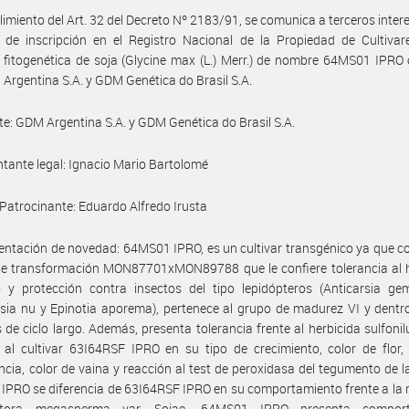
imiento del Art. 32 del Decreto Nº 2183/91, se comunica a terceros inter
d de inscripción en el Registro Nacional de la Propiedad de Cultivar
 fitogenética de soja (Glycine max (L.) Merr.) de nombre 64MS01 IPRO
Argentina S.A. y GDM Genética do Brasil S.A.
nte: GDM Argentina S.A. y GDM Genética do Brasil S.A.
tante legal: Ignacio Mario Bartolomé
. Patrocinante: Eduardo Alfredo Irusta
tación de novedad: 64MS01 IPRO, es un cultivar transgénico ya que co
de transformación MON87701xMON89788 que le confiere tolerancia al h
o y protección contra insectos del tipo lepidópteros (Anticarsia ge
sia nu y Epinotia aporema), pertenece al grupo de madurez VI y dentr
 de ciclo largo. Además, presenta tolerancia frente al herbicida sulfonil
al cultivar 63I64RSF IPRO en su tipo de crecimiento, color de flor,
cia, color de vaina y reacción al test de peroxidasa del tegumento de la
PRO se diferencia de 63I64RSF IPRO en su comportamiento frente a la 
htora megasperma var. Sojae. 64MS01 IPRO presenta comport