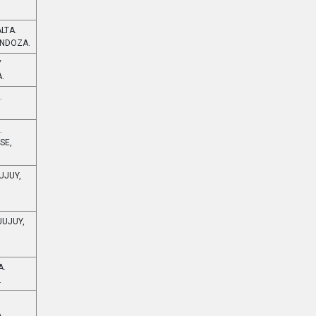
LTA.
ENDOZA.
Y
.
.
.
SE,
UJUY,
JUJUY,
A.
.
A