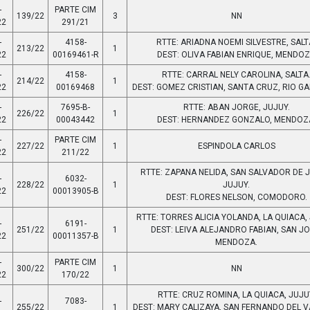
-
PARTE CIM
139/22
3
NN
22
291/21
-
4158-
RTTE: ARIADNA NOEMI SILVESTRE, SALT
213/22
1
22
00169461-R
DEST: OLIVA FABIAN ENRIQUE, MENDO
-
4158-
RTTE: CARRAL NELY CAROLINA, SALTA
214/22
1
22
00169468
DEST: GOMEZ CRISTIAN, SANTA CRUZ, RIO G
-
7695-B-
RTTE: ABAN JORGE, JUJUY.
226/22
1
22
00043442
DEST: HERNANDEZ GONZALO, MENDOZ
-
PARTE CIM
227/22
1
ESPINDOLA CARLOS
22
211/22
RTTE: ZAPANA NELIDA, SAN SALVADOR DE 
-
6032-
228/22
1
JUJUY.
22
00013905-B
DEST: FLORES NELSON, COMODORO.
RTTE: TORRES ALICIA YOLANDA, LA QUIACA,
-
6191-
251/22
1
DEST: LEIVA ALEJANDRO FABIAN, SAN JO
22
00011357-B
MENDOZA.
-
PARTE CIM
300/22
1
NN
22
170/22
RTTE: CRUZ ROMINA, LA QUIACA, JUJU
-
7083-
255/22
1
DEST: MARY CALIZAYA, SAN FERNANDO DEL V