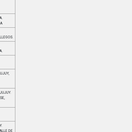
A.
ZA
.
ALLEGOS.
A.
JUJUY,
 JUJUY.
SE,
Y.
ALLE DE