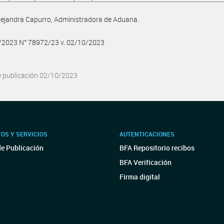
Alejandra Capurro, Administradora de Aduana.
0/2023 N° 78972/23 v. 02/10/2023
e publicación 02/10/2023
OS Y SERVICIOS
AUTENTICACIONES
de Publicación
BFA Repositorio recibos
BFA Verificación
Firma digital