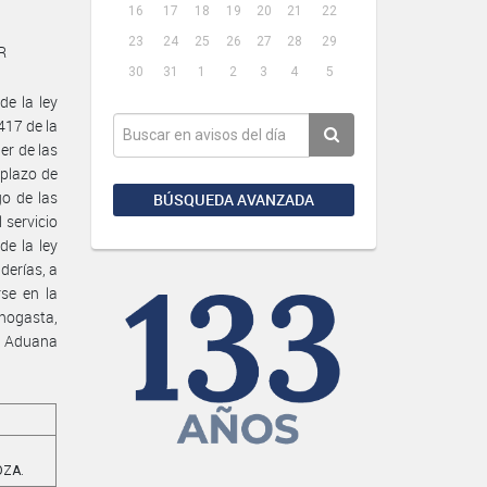
16
17
18
19
20
21
22
23
24
25
26
27
28
29
R
30
31
1
2
3
4
5
e la ley
417 de la
er de las
 plazo de
go de las
BÚSQUEDA AVANZADA
 servicio
de la ley
derías, a
se en la
inogasta,
a Aduana
OZA.