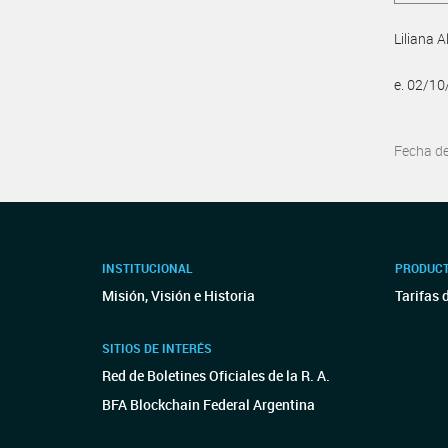
Liliana 
e. 02/1
Fecha d
INSTITUCIONAL
PRODUCT
Misión, Visión e Historia
Tarifas 
SITIOS DE INTERÉS
Red de Boletines Oficiales de la R. A.
BFA Blockchain Federal Argentina