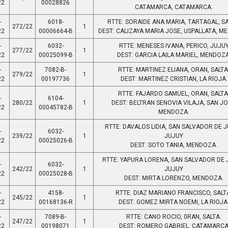
22
00028826
CATAMARCA, CATAMARCA.
-
6018-
RTTE: SORAIDE ANA MARIA, TARTAGAL, SA
272/22
1
22
00006664-B
DEST: CALIZAYA MARIA JOSE, USPALLATA, M
-
6032-
RTTE: MENESES IVANA, PERICO, JUJU
277/22
1
22
00025099-B
DEST: GARCIA LAILA MARIEL, MENDOZA
-
7082-B-
RTTE: MARTINEZ ELIANA, ORAN, SALTA
279/22
1
22
00197736
DEST: MARTINEZ CRISTIAN, LA RIOJA.
RTTE: FAJARDO SAMUEL, ORAN, SALTA
-
6104-
280/22
1
DEST: BELTRAN SENOVIA VILAJA, SAN JO
22
00045782-B
MENDOZA.
RTTE: DAVALOS LIDIA, SAN SALVADOR DE J
-
6032-
239/22
1
JUJUY
22
00025026-B
DEST: SOTO TANIA, MENDOZA.
RTTE: YAPURA LORENA, SAN SALVADOR DE 
-
6032-
242/22
1
JUJUY
22
00025028-B
DEST: MIRTA LORENZO, MENDOZA.
-
4158-
RTTE: DIAZ MARIANO FRANCISCO, SALT
245/22
1
22
00168136-R
DEST: GOMEZ MIRTA NOEMI, LA RIOJA
-
7089-B-
RTTE: CANO ROCIO, 0RAN, SALTA.
247/22
1
22
00198071
DEST: ROMERO GABRIEL, CATAMARC