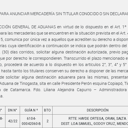
PARA ANUNCIAR MERCADERÍA SIN TITULAR CONOCIDO O SIN DECLARA
CCIÓN GENERAL DE ADUANAS en virtud de lo dispuesto en el Art. 1º d
para las mercaderías que se encuentren en la situación prevista en el Art. 
15, comunica por única vez a aquellos que acrediten su derecho a dispon
ías cuya identificación a continuación se indica que podrán dentro del
(30) días corridos, solicitar alguna destinación autorizada, previo pa
ue por derecho le correspondieren. Transcurrido el plazo mencionado el
, procederá de acuerdo a lo dispuesto en los artículos 2°, 3°, 4° y 5° 
 hasta tanto los titulares conserven su derecho a disponer de las merca
de solicitar alguna destinación aduanera para las mismas, presentar
 Aduana de Tinogasta, sita en calle Presidente Perón esquina Copiapó, T
ia de Catamarca. Fdo. Liliana Alejandra Capurro – Administrador
a.
N°
DN N°
GUÍA N º
BTO
DESCRIPCIÓN
8-
6104-
RTTE: HAYDE ORTEGA, ORAN, SALTA.
42/22
2
00042060-B
DEST: LOA SAMUEL, GODOY CRUZ, MEND