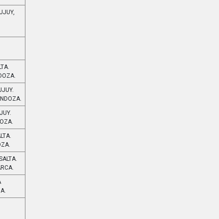
UJUY,
LTA.
DOZA.
UJUY.
ENDOZA.
JUY.
DOZA.
LTA.
OZA.
SALTA.
ARCA.
A
A.