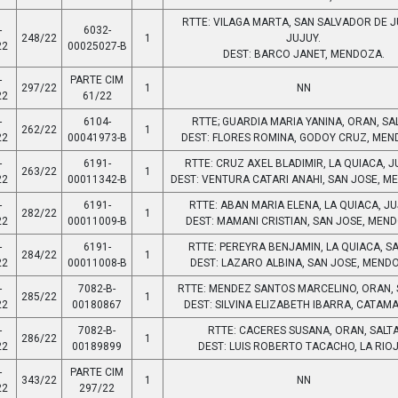
RTTE: VILAGA MARTA, SAN SALVADOR DE J
-
6032-
248/22
1
JUJUY.
22
00025027-B
DEST: BARCO JANET, MENDOZA.
-
PARTE CIM
297/22
1
NN
22
61/22
-
6104-
RTTE; GUARDIA MARIA YANINA, ORAN, SA
262/22
1
22
00041973-B
DEST: FLORES ROMINA, GODOY CRUZ, MEN
-
6191-
RTTE: CRUZ AXEL BLADIMIR, LA QUIACA, J
263/22
1
22
00011342-B
DEST: VENTURA CATARI ANAHI, SAN JOSE, M
-
6191-
RTTE: ABAN MARIA ELENA, LA QUIACA, JU
282/22
1
22
00011009-B
DEST: MAMANI CRISTIAN, SAN JOSE, MEN
-
6191-
RTTE: PEREYRA BENJAMIN, LA QUIACA, SA
284/22
1
22
00011008-B
DEST: LAZARO ALBINA, SAN JOSE, MEND
-
7082-B-
RTTE: MENDEZ SANTOS MARCELINO, ORAN, 
285/22
1
22
00180867
DEST: SILVINA ELIZABETH IBARRA, CATAM
-
7082-B-
RTTE: CACERES SUSANA, ORAN, SALT
286/22
1
22
00189899
DEST: LUIS ROBERTO TACACHO, LA RIOJ
-
PARTE CIM
343/22
1
NN
22
297/22