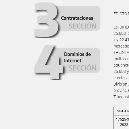
EDICTO 
La DIRE
25.603, 
ley 22.4
mercader
TREINTA 
multas q
aduanero
25.603 y
efectos 
División
provinc
Tinogast
SIGEA 
17525-3
2022