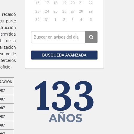
16
17
18
19
20
21
22
23
24
25
26
27
28
29
a recaído
30
31
1
2
3
4
5
su parte
trucción
permitida
ir de la
alización
onsumo de
BÚSQUEDA AVANZADA
terceros
oficio.
RACCION
987
987
987
987
987