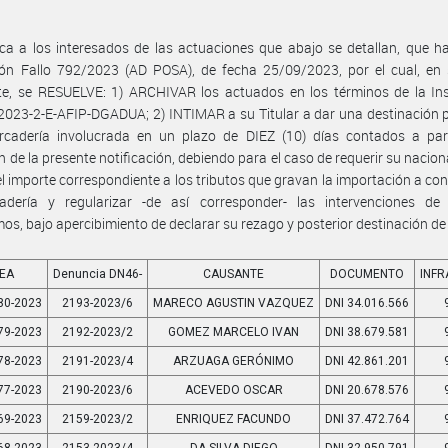
ica a los interesados de las actuaciones que abajo se detallan, que h
ión Fallo 792/2023 (AD POSA), de fecha 25/09/2023, por el cual, en 
te, se RESUELVE: 1) ARCHIVAR los actuados en los términos de la Ins
-2023-2-E-AFIP-DGADUA; 2) INTIMAR a su Titular a dar una destinación 
rcadería involucrada en un plazo de DIEZ (10) días contados a part
n de la presente notificación, debiendo para el caso de requerir su nacion
l importe correspondiente a los tributos que gravan la importación a c
adería y regularizar -de así corresponder- las intervenciones de 
os, bajo apercibimiento de declarar su rezago y posterior destinación de 
GEA
Denuncia DN46-
CAUSANTE
DOCUMENTO
INF
80-2023
2193-2023/6
MARECO AGUSTIN VAZQUEZ
DNI 34.016.566
79-2023
2192-2023/2
GOMEZ MARCELO IVAN
DNI 38.679.581
78-2023
2191-2023/4
ARZUAGA GERÓNIMO
DNI 42.861.201
77-2023
2190-2023/6
ACEVEDO OSCAR
DNI 20.678.576
69-2023
2159-2023/2
ENRIQUEZ FACUNDO
DNI 37.472.764