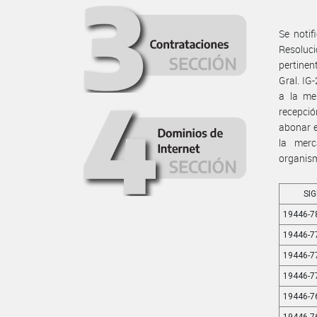
Se notif
Resoluc
pertinen
Gral. IG
a la me
recepció
abonar e
la merc
organism
SI
19446-7
19446-7
19446-7
19446-7
19446-7