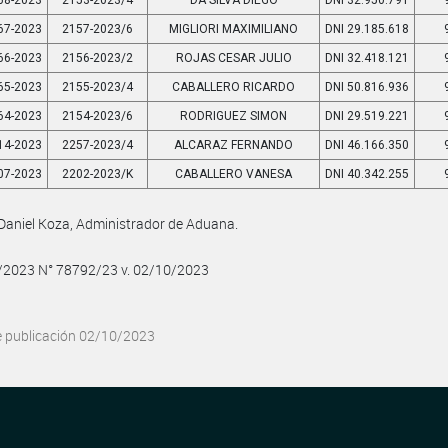
68-2023
2153-2023/4
DA SILVA DIEGO
DNI 32.950.791
67-2023
2157-2023/6
MIGLIORI MAXIMILIANO
DNI 29.185.618
66-2023
2156-2023/2
ROJAS CESAR JULIO
DNI 32.418.121
65-2023
2155-2023/4
CABALLERO RICARDO
DNI 50.816.936
64-2023
2154-2023/6
RODRIGUEZ SIMON
DNI 29.519.221
14-2023
2257-2023/4
ALCARAZ FERNANDO
DNI 46.166.350
07-2023
2202-2023/K
CABALLERO VANESA
DNI 40.342.255
Daniel Koza, Administrador de Aduana.
0/2023 N° 78792/23 v. 02/10/2023
e publicación 02/10/2023