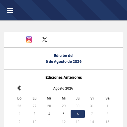
Toggle
navigation
Edición del
6 de Agosto de 2026
Ediciones Anteriores
Agosto 2026
Do
Lu
Ma
Mi
Ju
Vi
Sa
26
27
28
29
30
31
1
2
3
4
5
6
7
8
9
10
11
12
13
14
15