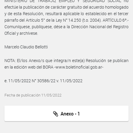
MINISTERIO DE TRABAJO, EMPLEO Y SEGURIDAD SOCIAL no
efectúe la publicación de carácter gratuito del acuerdo homologado
y de esta Resolución, resultará aplicable lo establecido en el tercer
párrafo del Artículo 5° de la Ley N° 14.250 (t.o. 2004). ARTÍCULO 6º.-
Comuníquese, publíquese, dése a la Dirección Nacional del Registro
Oficial y archívese.
Marcelo Claudio Bellotti
NOTA: El/los Anexo/s que integra/n este(a) Resolución se publican
en la edición web del BORA -www.boletinoficial.gob.ar-
e. 11/05/2022 N° 30586/22 v. 11/05/2022
Fecha de publicación 11/05/2022
Anexo - 1