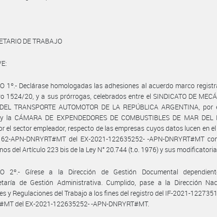
ETARIO DE TRABAJO
E:
 1º.- Declárase homologadas las adhesiones al acuerdo marco registr
ro 1524/20, y a sus prórrogas, celebrados entre el SINDICATO DE MEC
 DEL TRANSPORTE AUTOMOTOR DE LA REPÚBLICA ARGENTINA, por el
al y la CÁMARA DE EXPENDEDORES DE COMBUSTIBLES DE MAR DEL 
r el sector empleador, respecto de las empresas cuyos datos lucen en el
162-APN-DNRYRT#MT del EX-2021-122635252- -APN-DNRYRT#MT con
nos del Artículo 223 bis de la Ley N° 20.744 (t.o. 1976) y sus modificatoria
O 2º.- Gírese a la Dirección de Gestión Documental dependien
etaría de Gestión Administrativa. Cumplido, pase a la Dirección Nac
es y Regulaciones del Trabajo a los fines del registro del IF-2021-12273
MT del EX-2021-122635252- -APN-DNRYRT#MT.