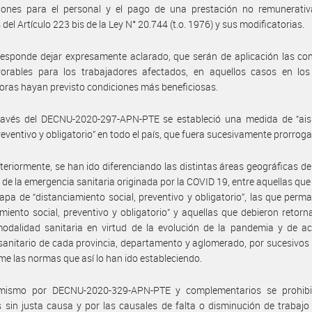
iones para el personal y el pago de una prestación no remunerativ
del Artículo 223 bis de la Ley N° 20.744 (t.o. 1976) y sus modificatorias.
esponde dejar expresamente aclarado, que serán de aplicación las co
orables para los trabajadores afectados, en aquellos casos en los
ras hayan previsto condiciones más beneficiosas.
ravés del DECNU-2020-297-APN-PTE se estableció una medida de “ais
preventivo y obligatorio” en todo el país, que fuera sucesivamente prorrog
teriormente, se han ido diferenciando las distintas áreas geográficas del
 de la emergencia sanitaria originada por la COVID 19, entre aquellas qu
apa de “distanciamiento social, preventivo y obligatorio”, las que perm
amiento social, preventivo y obligatorio” y aquellas que debieron retorn
odalidad sanitaria en virtud de la evolución de la pandemia y de ac
sanitario de cada provincia, departamento y aglomerado, por sucesivos
me las normas que así lo han ido estableciendo.
mismo por DECNU-2020-329-APN-PTE y complementarios se prohibi
 sin justa causa y por las causales de falta o disminución de trabajo