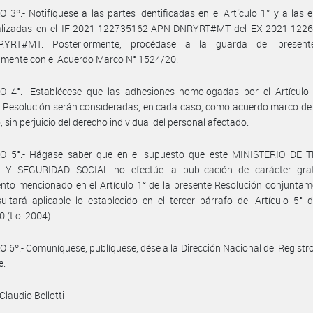
 3º.- Notifíquese a las partes identificadas en el Artículo 1° y a las
ualizadas en el IF-2021-122735162-APN-DNRYRT#MT del EX-2021-1226
RYRT#MT. Posteriormente, procédase a la guarda del presente
amente con el Acuerdo Marco N° 1524/20.
O 4°.- Establécese que las adhesiones homologadas por el Artículo 
 Resolución serán consideradas, en cada caso, como acuerdo marco de
, sin perjuicio del derecho individual del personal afectado.
O 5°.- Hágase saber que en el supuesto que este MINISTERIO DE 
Y SEGURIDAD SOCIAL no efectúe la publicación de carácter grat
nto mencionado en el Artículo 1° de la presente Resolución conjunta
sultará aplicable lo establecido en el tercer párrafo del Artículo 5° 
 (t.o. 2004).
 6º.- Comuníquese, publíquese, dése a la Dirección Nacional del Registro 
e.
Claudio Bellotti