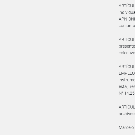
ARTÍCULO
individ
APN-DN
conjunt
ARTICUL
presente
colectivo
ARTÍCUL
EMPLEO 
instrume
ésta, re
N° 14.250
ARTÍCULO
archíves
Marcelo 