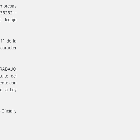
 empresas
35252- -
 legajo
1° de la
 carácter
TRABAJO,
uito del
mente con
de la Ley
Oficial y