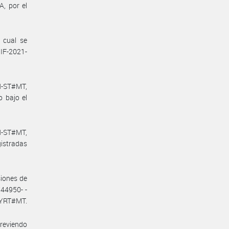
 por el
 cual se
IF-2021-
N-ST#MT,
 bajo el
N-ST#MT,
istradas
siones de
44950- -
RYRT#MT.
previendo