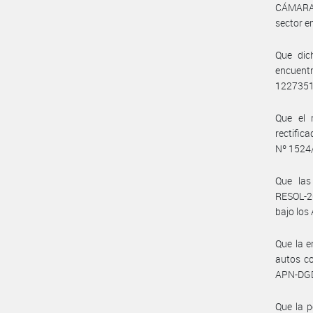
CÁMARA
sector e
Que dic
encuent
1227351
Que el 
rectifi
Nº 1524
Que las
RESOL-2
bajo los
Que la e
autos c
APN-DGD
Que la p