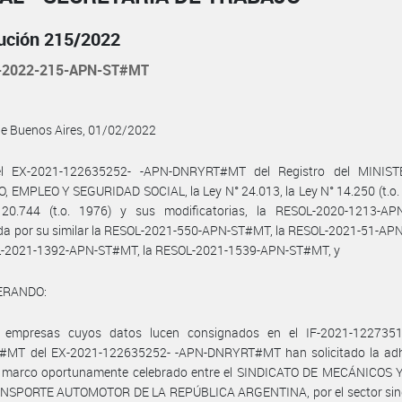
ución 215/2022
-2022-215-APN-ST#MT
de Buenos Aires, 01/02/2022
l EX-2021-122635252- -APN-DNRYRT#MT del Registro del MINIS
 EMPLEO Y SEGURIDAD SOCIAL, la Ley N° 24.013, la Ley N° 14.250 (t.o. 
20.744 (t.o. 1976) y sus modificatorias, la RESOL-2020-1213-A
ada por su similar la RESOL-2021-550-APN-ST#MT, la RESOL-2021-51-AP
L-2021-1392-APN-ST#MT, la RESOL-2021-1539-APN-ST#MT, y
ERANDO:
 empresas cuyos datos lucen consignados en el IF-2021-122735
MT del EX-2021-122635252- -APN-DNRYRT#MT han solicitado la adh
 marco oportunamente celebrado entre el SINDICATO DE MECÁNICOS 
NSPORTE AUTOMOTOR DE LA REPÚBLICA ARGENTINA, por el sector sindi