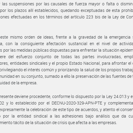
 las suspensiones por las causales de fuerza mayor o falta o dismin
 por los plazos allí establecidos, quedando exceptuadas de esta prohib
ones efectuadas en los términos del artículo 223 bis de la Ley de Co
 este mismo orden de ideas, frente a la gravedad de la emergencia s
a, con la consiguiente afectación sustancial en el nivel de activid
 por las medidas públicas dispuestas para enfrentar la situación epidem
iere del esfuerzo conjunto de todas las partes involucradas, empl
ores, entidades sindicales y el propio Estado Nacional, para afrontar el
 privilegiando el interés común y priorizando la salud de los propios traba
munidad en su conjunto, sumado a ello la preservación de las fuentes de 
nuidad de la empresa.
presente deviene procedente, conforme lo dispuesto por la Ley 24.013 y e
02 y lo establecido por el DECNU-2020-329-APN-PTE y complementa
 expresamente la celebración de este tipo de acuerdos, y atento el conse
o por la entidad sindical a las adhesiones bajo análisis que da cu
miento tácito de la situación de crisis que afecta a las empresas.