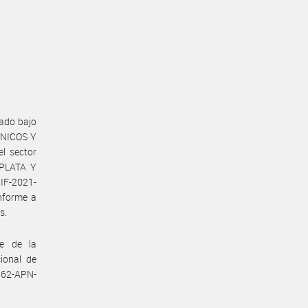
ado bajo
ÁNICOS Y
 sector
PLATA Y
 IF-2021-
forme a
s.
te de la
ional de
5162-APN-