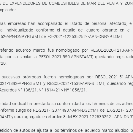
 DE EXPENDEDORES DE COMBUSTIBLES DE MAR DEL PLATA Y ZONA,
mpleador.
has empresas han acompañado el listado de personal afectado, el
ra individualizado conforme el detalle del cuadro obrante en el 
62-APN-DNRYRT#MT del EX-2021-122635252- -APN-DNRYRT#MT.
referido acuerdo marco fue homologado por RESOL-2020-1213-AP
cada por su similar la RESOL-2021-550-APNST#MT, quedando registrado
/20.
 sucesivas prórrogas fueron homologadas por RESOL-2021-51-AP
021-1392-APN-ST#MT y RESOL-2021-1539-APN-ST#MT, quedando reg
 Acuerdos Nº 136/21, Nº 1614/21 y Nº 1856/21.
ntidad sindical ha prestado su conformidad a los términos de las adhe
onforme surge de RE-2021-123744907-APN-DGD#MT del EX-2021-1237
#MT y obra agregado en el orden 8 del EX-2021-122635252- -APN-DN
etición de autos se ajusta a los términos del acuerdo marco aludido, 