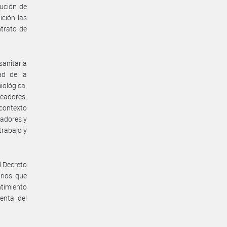
ución de
ición las
ntrato de
anitaria
ad de la
iológica,
eadores,
 contexto
jadores y
trabajo y
l Decreto
rios que
ntimiento
enta del