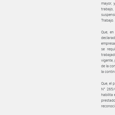
mayor, y
trabajo,
suspensi
Trabajo.
Que, en
declarad
empresas
se requ
trabajad
vigente,
de la co
la conti
Que, el 
N° 265/
habilita
prestad
reconoci