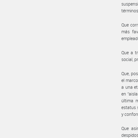
suspens
términos 
Que corr
más fav
empleado
Que a t
social, 
Que, pos
el marco
a una et
en “aisl
última m
estatus 
y confor
Que asi
despidos