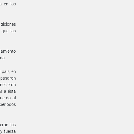
a en los
ndiciones
 que las
lamiento
ada.
 país, en
e pasaron
anecieron
ar a ésta
uerdo al
 periodos
eron los
 y fuerza