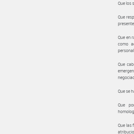
Que los 
Que resp
presente 
Que en r
como ac
personal
Que cabe
emergen
negociac
Que se h
Que por
homolog
Que las 
atribuci