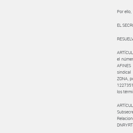
Por ello,
EL SECR
RESUELV
ARTÍCULO
el núme
AFINES
sindic
ZONA, po
122735
los térmi
ARTÍCUL
Subsecr
Relacion
DNRYRT#