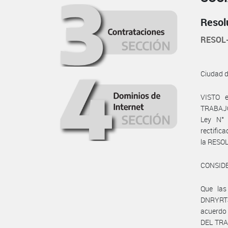
Resol
RESOL
Ciudad 
VISTO e
TRABAJO,
Ley N° 
rectific
la RESO
CONSID
Que las
DNRYRT#
acuerdo
DEL TRA