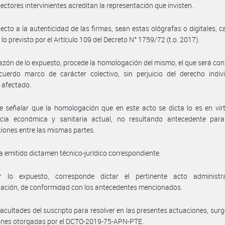
sectores intervinientes acreditan la representación que invisten.
ecto a la autenticidad de las firmas, sean estas ológrafas o digitales, c
lo previsto por el Artículo 109 del Decreto N° 1759/72 (t.o. 2017).
azón de lo expuesto, procede la homologación del mismo, el que será co
uerdo marco de carácter colectivo, sin perjuicio del derecho indivi
 afectado.
 señalar que la homologación que en este acto se dicta lo es en vir
cia económica y sanitaria actual, no resultando antecedente para
iones entre las mismas partes.
a emitido dictamen técnico-jurídico correspondiente.
 lo expuesto, corresponde dictar el pertinente acto administr
ación, de conformidad con los antecedentes mencionados.
facultades del suscripto para resolver en las presentes actuaciones, surg
ones otorgadas por el DCTO-2019-75-APN-PTE.