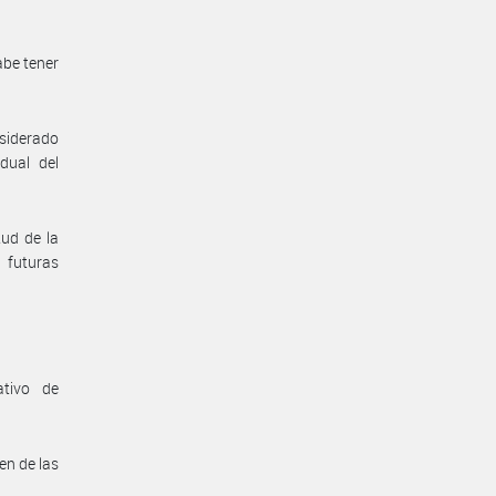
abe tener
nsiderado
dual del
tud de la
 futuras
ativo de
en de las