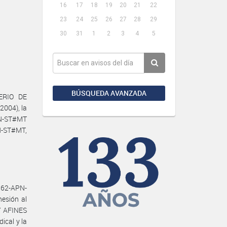
16
17
18
19
20
21
22
23
24
25
26
27
28
29
30
31
1
2
3
4
5
BÚSQUEDA AVANZADA
TERIO DE
2004), la
PN-ST#MT
N-ST#MT,
162-APN-
esión al
Y AFINES
cal y la