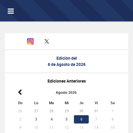
Toggle
navigation
Edición del
6 de Agosto de 2026
Ediciones Anteriores
Agosto 2026
Do
Lu
Ma
Mi
Ju
Vi
Sa
26
27
28
29
30
31
1
2
3
4
5
6
7
8
9
10
11
12
13
14
15