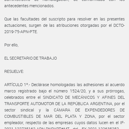
antecedentes mencionados.
Que las facultades del suscripto para resolver en las presentes
actuaciones, surgen de las atribuciones otorgadas por el DCTO-
2019-75-APN-PTE.
Por ello,
EL SECRETARIO DE TRABAJO
RESUELVE:
ARTÍCULO 1º.- Declárase homologadas las adhesiones al acuerdo
marco registrado bajo el número 1524/20, y a sus prórrogas,
celebrados entre el SINDICATO DE MECÁNICOS Y AFINES DEL
TRANSPORTE AUTOMOTOR DE LA REPÚBLICA ARGENTINA, por el
sector sindical y la CÁMARA DE EXPENDEDORES DE
COMBUSTIBLES DE MAR DEL PLATA Y ZONA, por el sector
empleador, respecto de las empresas cuyos datos lucen en el IF-
2021-122735162-APN-DNRYRT#MT del EX-2021-122635252- -