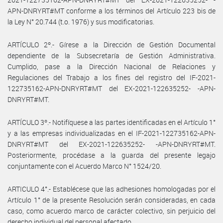
APN-DNRYRT#MT conforme a los términos del Artículo 223 bis de
la Ley N° 20.744 (t.o. 1976) y sus modificatorias.
ARTÍCULO 2º.- Gírese a la Dirección de Gestión Documental
dependiente de la Subsecretaría de Gestión Administrativa.
Cumplido, pase a la Dirección Nacional de Relaciones y
Regulaciones del Trabajo a los fines del registro del IF-2021-
122735162-APN-DNRYRT#MT del EX-2021-122635252- -APN-
DNRYRT#MT.
ARTÍCULO 3º.- Notifíquese a las partes identificadas en el Artículo 1°
y a las empresas individualizadas en el IF-2021-122735162-APN-
DNRYRT#MT del EX-2021-122635252- -APN-DNRYRT#MT.
Posteriormente, procédase a la guarda del presente legajo
conjuntamente con el Acuerdo Marco N° 1524/20.
ARTICULO 4°.- Establécese que las adhesiones homologadas por el
Artículo 1° de la presente Resolución serán consideradas, en cada
caso, como acuerdo marco de carácter colectivo, sin perjuicio del
derecho individual del personal afectado.