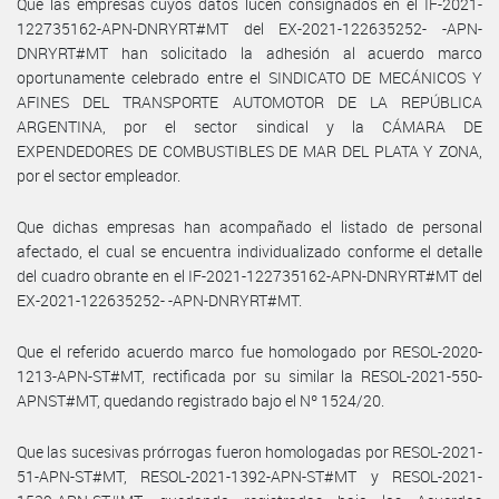
Que las empresas cuyos datos lucen consignados en el IF-2021-
122735162-APN-DNRYRT#MT del EX-2021-122635252- -APN-
DNRYRT#MT han solicitado la adhesión al acuerdo marco
oportunamente celebrado entre el SINDICATO DE MECÁNICOS Y
AFINES DEL TRANSPORTE AUTOMOTOR DE LA REPÚBLICA
ARGENTINA, por el sector sindical y la CÁMARA DE
EXPENDEDORES DE COMBUSTIBLES DE MAR DEL PLATA Y ZONA,
por el sector empleador.
Que dichas empresas han acompañado el listado de personal
afectado, el cual se encuentra individualizado conforme el detalle
del cuadro obrante en el IF-2021-122735162-APN-DNRYRT#MT del
EX-2021-122635252- -APN-DNRYRT#MT.
Que el referido acuerdo marco fue homologado por RESOL-2020-
1213-APN-ST#MT, rectificada por su similar la RESOL-2021-550-
APNST#MT, quedando registrado bajo el Nº 1524/20.
Que las sucesivas prórrogas fueron homologadas por RESOL-2021-
51-APN-ST#MT, RESOL-2021-1392-APN-ST#MT y RESOL-2021-