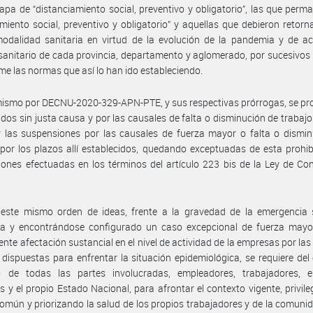
apa de “distanciamiento social, preventivo y obligatorio”, las que perm
amiento social, preventivo y obligatorio” y aquellas que debieron retorn
odalidad sanitaria en virtud de la evolución de la pandemia y de ac
sanitario de cada provincia, departamento y aglomerado, por sucesivos
me las normas que así lo han ido estableciendo.
ismo por DECNU-2020-329-APN-PTE, y sus respectivas prórrogas, se pr
idos sin justa causa y por las causales de falta o disminución de trabajo
 las suspensiones por las causales de fuerza mayor o falta o dismin
 por los plazos allí establecidos, quedando exceptuadas de esta prohib
ones efectuadas en los términos del artículo 223 bis de la Ley de Co
 este mismo orden de ideas, frente a la gravedad de la emergencia s
da y encontrándose configurado un caso excepcional de fuerza mayor
ente afectación sustancial en el nivel de actividad de la empresas por la
 dispuestas para enfrentar la situación epidemiológica, se requiere del
o de todas las partes involucradas, empleadores, trabajadores, e
es y el propio Estado Nacional, para afrontar el contexto vigente, privile
común y priorizando la salud de los propios trabajadores y de la comuni