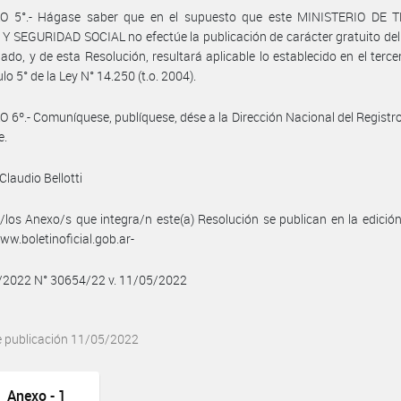
O 5°.- Hágase saber que en el supuesto que este MINISTERIO DE 
 SEGURIDAD SOCIAL no efectúe la publicación de carácter gratuito de
do, y de esta Resolución, resultará aplicable lo establecido en el terce
ulo 5° de la Ley N° 14.250 (t.o. 2004).
 6º.- Comuníquese, publíquese, dése a la Dirección Nacional del Registro 
e.
Claudio Bellotti
/los Anexo/s que integra/n este(a) Resolución se publican en la edició
w.boletinoficial.gob.ar-
5/2022 N° 30654/22 v. 11/05/2022
e publicación 11/05/2022
Anexo - 1