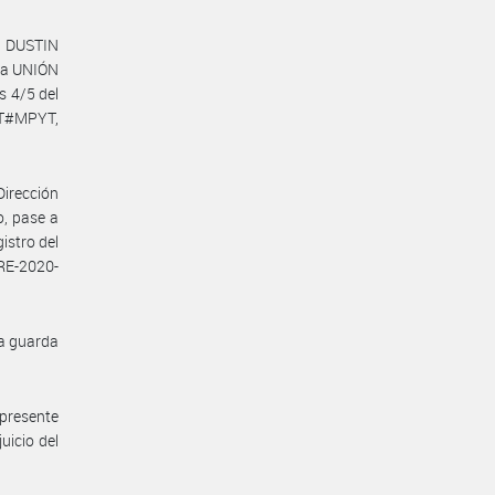
a DUSTIN
la UNIÓN
s 4/5 del
T#MPYT,
Dirección
o, pase a
istro del
RE-2020-
la guarda
 presente
uicio del