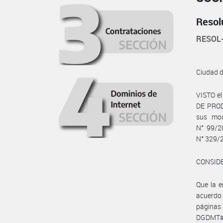
Resol
RESOL
Ciudad 
VISTO e
DE PRODU
sus mod
N° 99/20
N° 329/2
CONSID
Que la 
acuerdo
páginas
DGDMT#M