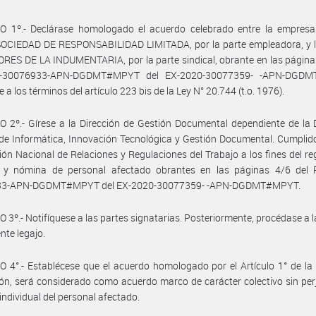
O 1º.- Declárase homologado el acuerdo celebrado entre la empres
OCIEDAD DE RESPONSABILIDAD LIMITADA, por la parte empleadora, y 
ES DE LA INDUMENTARIA, por la parte sindical, obrante en las página
0-30076933-APN-DGDMT#MPYT del EX-2020-30077359- -APN-DGDM
a los términos del artículo 223 bis de la Ley N° 20.744 (t.o. 1976).
 2º.- Gírese a la Dirección de Gestión Documental dependiente de la 
de Informática, Innovación Tecnológica y Gestión Documental. Cumplid
ción Nacional de Relaciones y Regulaciones del Trabajo a los fines del reg
 y nómina de personal afectado obrantes en las páginas 4/6 del 
33-APN-DGDMT#MPYT del EX-2020-30077359- -APN-DGDMT#MPYT.
 3º.- Notifíquese a las partes signatarias. Posteriormente, procédase a 
nte legajo.
 4°.- Establécese que el acuerdo homologado por el Artículo 1° de la
ón, será considerado como acuerdo marco de carácter colectivo sin perj
individual del personal afectado.