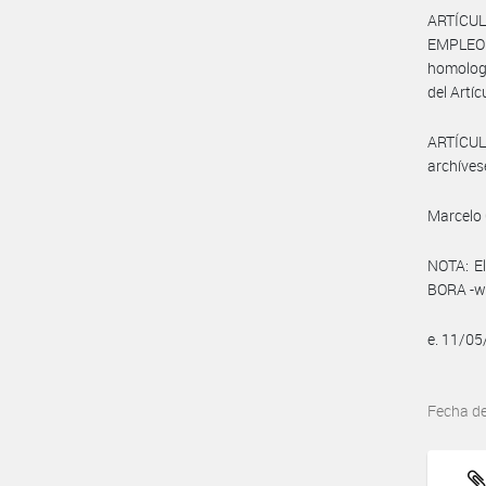
ARTÍCUL
EMPLEO Y
homologa
del Artíc
ARTÍCULO
archíves
Marcelo 
NOTA: El
BORA -ww
e. 11/0
Fecha d