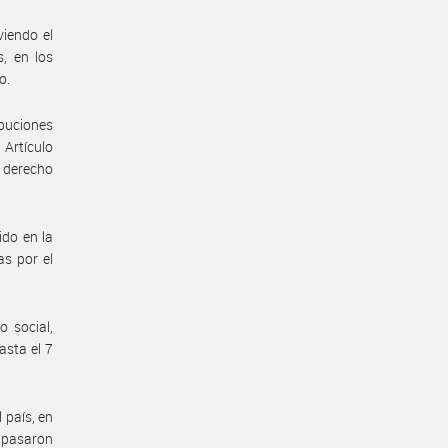
viendo el
, en los
o.
ibuciones
 Artículo
o derecho
do en la
as por el
 social,
asta el 7
 país, en
e pasaron