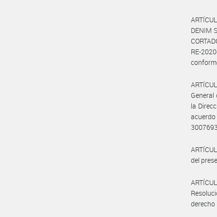
ARTÍCUL
DENIM S
CORTADOR
RE-202
conforme 
ARTÍCULO
General 
la Direc
acuerdo
300769
ARTÍCULO
del prese
ARTÍCULO
Resoluci
derecho 