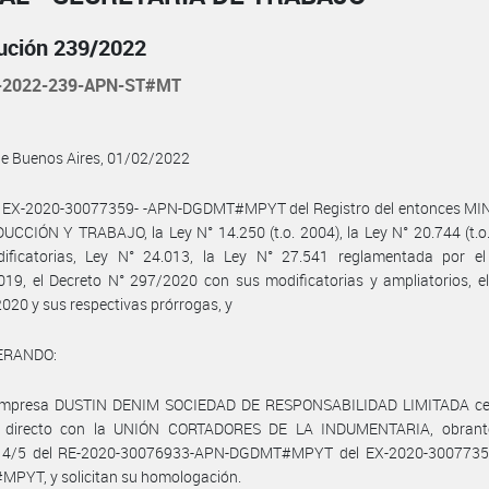
ución 239/2022
-2022-239-APN-ST#MT
de Buenos Aires, 01/02/2022
l EX-2020-30077359- -APN-DGDMT#MPYT del Registro del entonces MI
CCIÓN Y TRABAJO, la Ley N° 14.250 (t.o. 2004), la Ley N° 20.744 (t.o
ificatorias, Ley N° 24.013, la Ley N° 27.541 reglamentada por el
19, el Decreto N° 297/2020 con sus modificatorias y ampliatorios, e
020 y sus respectivas prórrogas, y
ERANDO:
empresa DUSTIN DENIM SOCIEDAD DE RESPONSABILIDAD LIMITADA ce
 directo con la UNIÓN CORTADORES DE LA INDUMENTARIA, obrant
 4/5 del RE-2020-30076933-APN-DGDMT#MPYT del EX-2020-3007735
PYT, y solicitan su homologación.