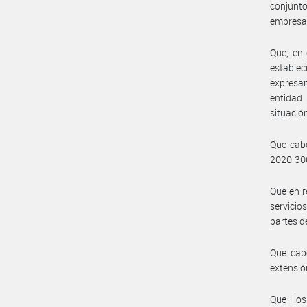
conjunto
empresa
Que, en 
estable
expresam
entidad 
situació
Que cabe
2020-3
Que en r
servicio
partes de
Que cab
extensió
Que los