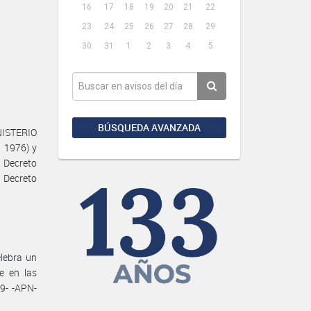
16
17
18
19
20
21
22
23
24
25
26
27
28
29
30
31
1
2
3
4
5
BÚSQUEDA AVANZADA
NISTERIO
. 1976) y
 Decreto
l Decreto
lebra un
e en las
9- -APN-