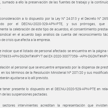
, sumado a ello la preservación de las fuentes de trabajo y la continui
.
consideración a lo dispuesto por la Ley N° 24.013 y el Decreto N° 265
cido por el DECNU-2020-329-APN-PTE, y sus prórrogas, que h
ente la celebración de este tipo de acuerdos, el consentimiento presta
sindical en el acuerdo bajo análisis da cuenta del reconocimiento tác
n de crisis que afecta a la empresa.
 indicar que el listado de personal afectado se encuentra en la página 
0076933-APN-DGDMT#MPYT del EX-2020-30077359- -APN-DGDMT#MPY
elación al personal que se encuentre amparado por la dispensa de pres
s en los términos de la Resolución Ministerial Nº 207/20 y sus modificato
berán ajustarse a lo allí previsto.
e tener presente lo dispuesto en el DECNU-2020-529-APN-PTE en relac
n de las suspensiones pactadas.
 sectores intervinientes acreditan la representación que inviste