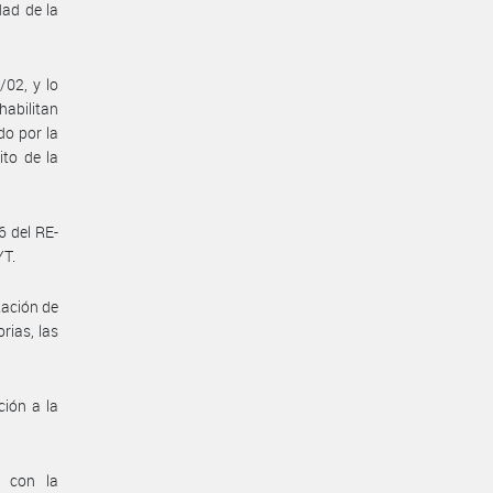
dad de la
/02, y lo
abilitan
do por la
ito de la
6 del RE-
T.
tación de
rias, las
ión a la
n con la