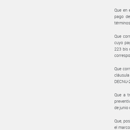
Que en e
pago de
términos
Que corr
cuyo pag
223 bis 
corresp
Que corr
cláusula
DECNU-2
Que a tr
preventi
de junio 
Que, pos
el marco