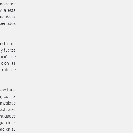
anecieron
ar a ésta
uerdo al
 periodos
ohibieron
 y fuerza
ución de
ición las
ntrato de
anitaria
, con la
s medidas
 esfuerzo
ntidades
giando el
dad en su