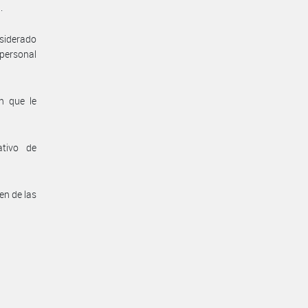
.
nsiderado
 personal
n que le
ativo de
en de las