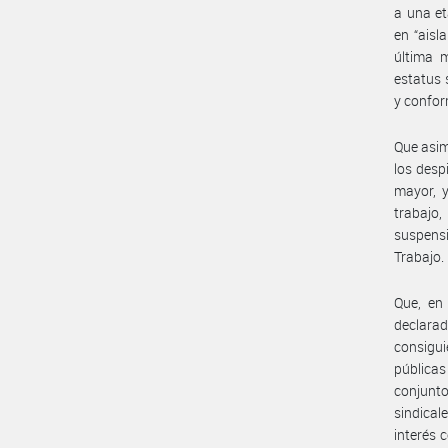
a una et
en “aisl
última m
estatus 
y confor
Que asim
los desp
mayor, y
trabajo,
suspensi
Trabajo.
Que, en
declara
consigui
públicas
conjunt
sindical
interés 