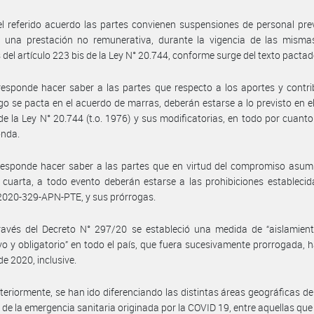
l referido acuerdo las partes convienen suspensiones de personal pre
 una prestación no remunerativa, durante la vigencia de las mismas
 del artículo 223 bis de la Ley N° 20.744, conforme surge del texto pactad
esponde hacer saber a las partes que respecto a los aportes y contr
o se pacta en el acuerdo de marras, deberán estarse a lo previsto en el
de la Ley N° 20.744 (t.o. 1976) y sus modificatorias, en todo por cuant
onda.
esponde hacer saber a las partes que en virtud del compromiso asumi
 cuarta, a todo evento deberán estarse a las prohibiciones establecid
020-329-APN-PTE, y sus prórrogas.
avés del Decreto N° 297/20 se estableció una medida de “aislamiento
vo y obligatorio” en todo el país, que fuera sucesivamente prorrogada, h
de 2020, inclusive.
teriormente, se han ido diferenciando las distintas áreas geográficas del
 de la emergencia sanitaria originada por la COVID 19, entre aquellas qu