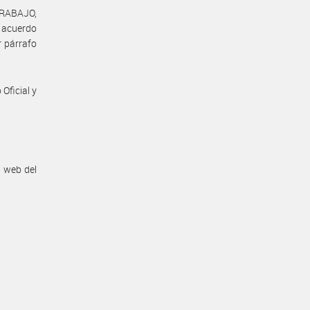
TRABAJO,
l acuerdo
r párrafo
Oficial y
n web del