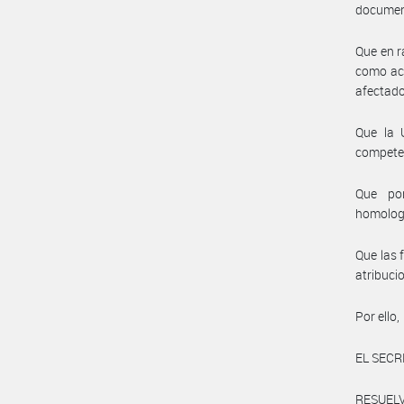
document
Que en r
como acu
afectado
Que la 
compete
Que por
homolog
Que las 
atribuci
Por ello,
EL SECR
RESUELV