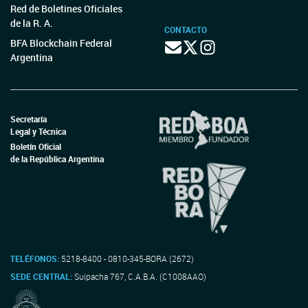
Red de Boletines Oficiales
de la R. A.
CONTACTO
BFA Blockchain Federal
Argentina
Secretaría
Legal y Técnica
Boletín Oficial
de la República Argentina
TELÉFONOS:
5218-8400 - 0810-345-BORA (2672)
SEDE CENTRAL:
Suipacha 767, C.A.B.A. (C1008AAO)