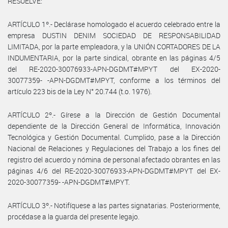
RESUELVE:
ARTÍCULO 1º.- Declárase homologado el acuerdo celebrado entre la
empresa DUSTIN DENIM SOCIEDAD DE RESPONSABILIDAD
LIMITADA, por la parte empleadora, y la UNIÓN CORTADORES DE LA
INDUMENTARIA, por la parte sindical, obrante en las páginas 4/5
del RE-2020-30076933-APN-DGDMT#MPYT del EX-2020-
30077359- -APN-DGDMT#MPYT, conforme a los términos del
artículo 223 bis de la Ley N° 20.744 (t.o. 1976).
ARTÍCULO 2º.- Gírese a la Dirección de Gestión Documental
dependiente de la Dirección General de Informática, Innovación
Tecnológica y Gestión Documental. Cumplido, pase a la Dirección
Nacional de Relaciones y Regulaciones del Trabajo a los fines del
registro del acuerdo y nómina de personal afectado obrantes en las
páginas 4/6 del RE-2020-30076933-APN-DGDMT#MPYT del EX-
2020-30077359- -APN-DGDMT#MPYT.
ARTÍCULO 3º.- Notifíquese a las partes signatarias. Posteriormente,
procédase a la guarda del presente legajo.