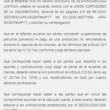
Que la empresa DUSTIN DENIM SOCIEDAD DE RESPONSABILIDAD
LIMITADA celebra un acuerdo directo con la UNIÓN CORTADORES
DE LA INDUMENTARIA, obrante en las páginas 4/5 del RE-2020-
30076933-APN-DGDMT#MPYT del EX-2020-30077359- -APN-
DGDMT#MPYT, y solicitan su homologación.
Que en el referido acuerdo las partes convienen suspensiones de
personal previendo el pago de una prestación no remunerativa,
durante la vigencia de las mismas, en los términos del artículo 223
bis de la Ley N° 20.744, conforme surge del texto pactado.
Que corresponde hacer saber a las partes que respecto a los
aportes y contribuciones cuyo pago se pacta en el acuerdo de
marras, deberán estarse a lo previsto en el Artículo 223 bis de la Ley
N° 20.744 (t.o. 1976) y sus modificatorias, en todo por cuanto
derecho corresponda.
Que corresponde hacer saber a las partes que en virtud del
compromiso asumido en la cláusula cuarta, a todo evento deberán
estarse a las prohibiciones establecidas por el DECNU-2020-329-