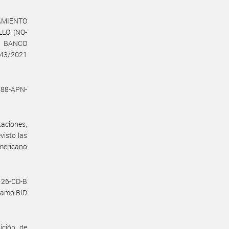
AMIENTO
LLO (NO-
l BANCO
143/2021
188-APN-
taciones,
visto las
americano
126-CD-B
stamo BID
ición de