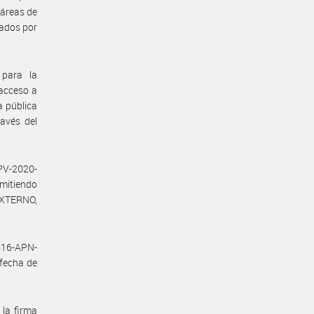
 áreas de
jados por
 para la
 acceso a
a pública
ravés del
PV-2020-
mitiendo
EXTERNO,
616-APN-
 fecha de
 la firma