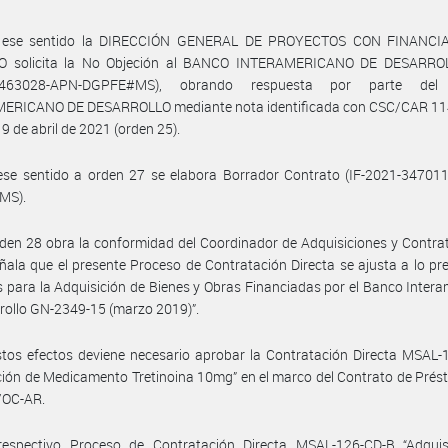
n ese sentido la DIRECCIÓN GENERAL DE PROYECTOS CON FINANCI
 solicita la No Objeción al BANCO INTERAMERICANO DE DESARRO
9463028-APN-DGPFE#MS), obrando respuesta por parte de
ERICANO DE DESARROLLO mediante nota identificada con CSC/CAR 1
 9 de abril de 2021 (orden 25).
ese sentido a orden 27 se elabora Borrador Contrato (IF-2021-34701
MS).
den 28 obra la conformidad del Coordinador de Adquisiciones y Contra
ñala que el presente Proceso de Contratación Directa se ajusta a lo pre
as para la Adquisición de Bienes y Obras Financiadas por el Banco Inter
rollo GN-2349-15 (marzo 2019)”.
tos efectos deviene necesario aprobar la Contratación Directa MSAL-
ción de Medicamento Tretinoina 10mg” en el marco del Contrato de Pré
/OC-AR.
respectivo Proceso de Contratación Directa MSAL-126-CD-B “Adquis