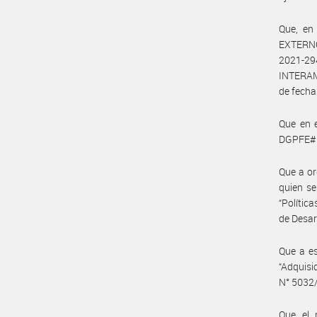
Que, e
EXTERNO
2021-2
INTERAM
de fecha
Que en 
DGPFE#
Que a or
quien se
“Polític
de Desar
Que a es
“Adquisi
N° 5032
Que el 