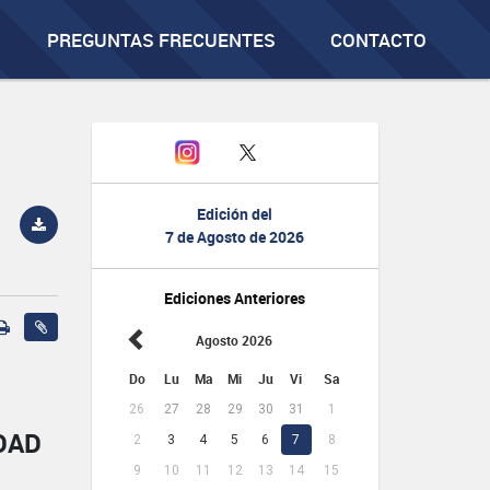
PREGUNTAS FRECUENTES
CONTACTO
Edición del
7 de Agosto de 2026
Ediciones Anteriores
Agosto 2026
Do
Lu
Ma
Mi
Ju
Vi
Sa
26
27
28
29
30
31
1
DAD
2
3
4
5
6
7
8
9
10
11
12
13
14
15