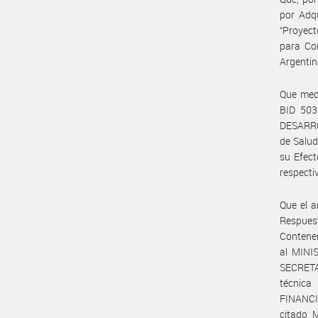
por Adqu
“Proyect
para Con
Argentin
Que med
BID 50
DESARROL
de Salud
su Efect
respecti
Que el a
Respues
Contener
al MINI
SECRETA
técnic
FINANC
citado M