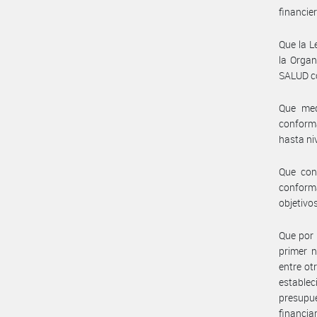
financier
Que la L
la Organ
SALUD co
Que med
conforma
hasta ni
Que con
conform
objetiv
Que por 
primer n
entre o
estable
presupue
financia