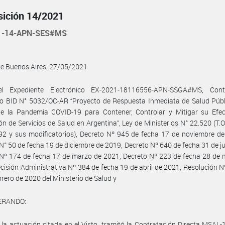
sición 14/2021
1-14-APN-SES#MS
de Buenos Aires, 27/05/2021
l Expediente Electrónico EX-2021-18116556-APN-SSGA#MS, Con
o BID N° 5032/OC-AR “Proyecto de Respuesta Inmediata de Salud Públi
e la Pandemia COVID-19 para Contener, Controlar y Mitigar su Efec
ón de Servicios de Salud en Argentina”, Ley de Ministerios N° 22.520 (T.O
2 y sus modificatorios), Decreto Nº 945 de fecha 17 de noviembre de
N° 50 de fecha 19 de diciembre de 2019, Decreto Nº 640 de fecha 31 de ju
Nº 174 de fecha 17 de marzo de 2021, Decreto Nº 223 de fecha 28 de 
cisión Administrativa Nº 384 de fecha 19 de abril de 2021, Resolución N
brero de 2020 del Ministerio de Salud y
ERANDO:
 la actuación citada en el Visto, tramitó la Contratación Directa MSAL