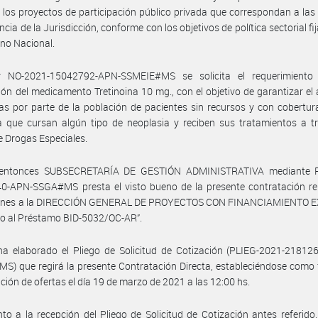
los proyectos de participación público privada que correspondan a las
cia de la Jurisdicción, conforme con los objetivos de política sectorial fi
rno Nacional.
 NO-2021-15042792-APN-SSMEIE#MS se solicita el requerimiento
ión del medicamento Tretinoina 10 mg., con el objetivo de garantizar el
as por parte de la población de pacientes sin recursos y con cobertur
a que cursan algún tipo de neoplasia y reciben sus tratamientos a t
 Drogas Especiales.
 entonces SUBSECRETARÍA DE GESTIÓN ADMINISTRATIVA mediante 
0-APN-SSGA#MS presta el visto bueno de la presente contratación re
ones a la DIRECCIÓN GENERAL DE PROYECTOS CON FINANCIAMIENTO 
o al Préstamo BID-5032/OC-AR”.
ha elaborado el Pliego de Solicitud de Cotización (PLIEG-2021-21812
) que regirá la presente Contratación Directa, estableciéndose como
ción de ofertas el día 19 de marzo de 2021 a las 12:00 hs.
to a la recepción del Pliego de Solicitud de Cotización antes referido,