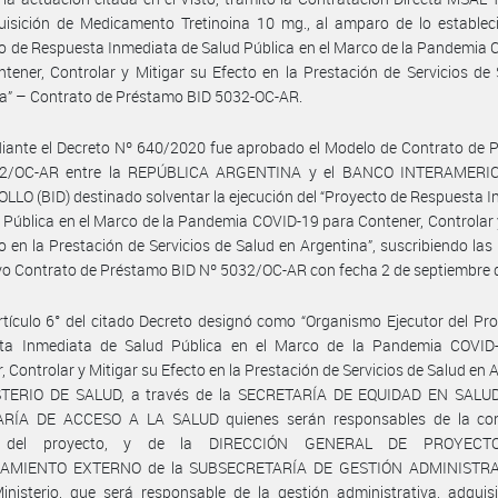
isición de Medicamento Tretinoina 10 mg., al amparo de lo estableci
o de Respuesta Inmediata de Salud Pública en el Marco de la Pandemia
tener, Controlar y Mitigar su Efecto en la Prestación de Servicios de
a” – Contrato de Préstamo BID 5032-OC-AR.
iante el Decreto Nº 640/2020 fue aprobado el Modelo de Contrato de 
32/OC-AR entre la REPÚBLICA ARGENTINA y el BANCO INTERAMERI
LO (BID) destinado solventar la ejecución del “Proyecto de Respuesta 
 Pública en el Marco de la Pandemia COVID-19 para Contener, Controlar 
o en la Prestación de Servicios de Salud en Argentina”, suscribiendo las 
vo Contrato de Préstamo BID Nº 5032/OC-AR con fecha 2 de septiembre 
rtículo 6° del citado Decreto designó como “Organismo Ejecutor del Pr
ta Inmediata de Salud Pública en el Marco de la Pandemia COVID
, Controlar y Mitigar su Efecto en la Prestación de Servicios de Salud en 
STERIO DE SALUD, a través de la SECRETARÍA DE EQUIDAD EN SALUD
RÍA DE ACCESO A LA SALUD quienes serán responsables de la co
a del proyecto, y de la DIRECCIÓN GENERAL DE PROYEC
IAMIENTO EXTERNO de la SUBSECRETARÍA DE GESTIÓN ADMINISTRAT
inisterio, que será responsable de la gestión administrativa, adquis