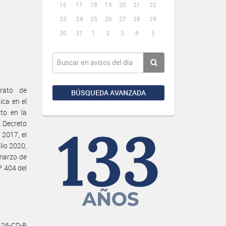
16
17
18
19
20
21
22
23
24
25
26
27
28
29
30
31
1
2
3
4
5
trato de
BÚSQUEDA AVANZADA
ca en el
to en la
. Decreto
 2017, el
lio 2020,
marzo de
º 404 del
-126-CD-B