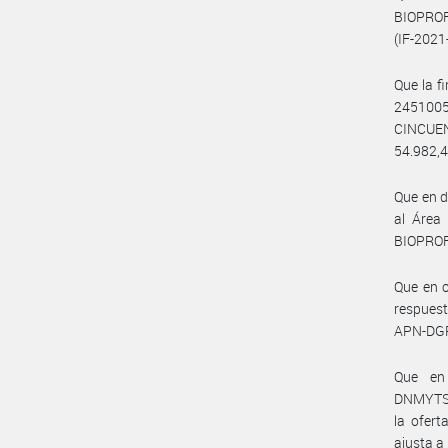
BIOPROFA
(IF-202
Que la f
245100
CINCUE
54.982,4
Que en 
al Área 
BIOPROF
Que en o
respues
APN-DG
Que en
DNMYTS#
la ofer
ajusta a 