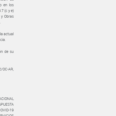
o en los
7 (c y e)
s y Obras
.
la actual
cia.
ón de su
2/OC-AR,
ACIONAL
SPUESTA
VID-19
ERVICIOS