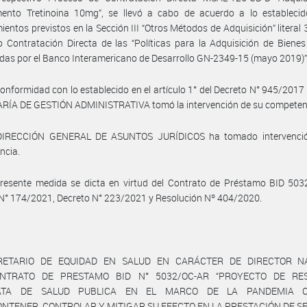
ento Tretinoina 10mg”, se llevó a cabo de acuerdo a lo establecid
ientos previstos en la Sección III “Otros Métodos de Adquisición” literal 3.
 Contratación Directa de las “Políticas para la Adquisición de Biene
das por el Banco Interamericano de Desarrollo GN-2349-15 (mayo 2019)”
onformidad con lo establecido en el artículo 1° del Decreto N° 945/2017 
RÍA DE GESTIÓN ADMINISTRATIVA tomó la intervención de su competen
DIRECCIÓN GENERAL DE ASUNTOS JURÍDICOS ha tomado intervenci
ncia.
presente medida se dicta en virtud del Contrato de Préstamo BID 503
N° 174/2021, Decreto N° 223/2021 y Resolución Nº 404/2020.
RETARIO DE EQUIDAD EN SALUD EN CARÁCTER DE DIRECTOR N
NTRATO DE PRESTAMO BID N° 5032/OC-AR “PROYECTO DE RE
IATA DE SALUD PUBLICA EN EL MARCO DE LA PANDEMIA CO
NTENER, CONTROLAR Y MITIGAR SU EFECTO EN LA PRESTACIÓN DE S