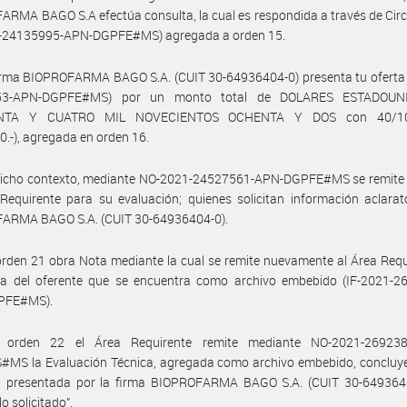
RMA BAGO S.A efectúa consulta, la cual es respondida a través de Circ
1-24135995-APN-DGPFE#MS) agregada a orden 15.
irma BIOPROFARMA BAGO S.A. (CUIT 30-64936404-0) presenta tu oferta 
53-APN-DGPFE#MS) por un monto total de DOLARES ESTADOUN
NTA Y CUATRO MIL NOVECIENTOS OCHENTA Y DOS con 40/1
0.-), agregada en orden 16.
dicho contexto, mediante NO-2021-24527561-APN-DGPFE#MS se remite l
Requirente para su evaluación; quienes solicitan información aclarat
ARMA BAGO S.A. (CUIT 30-64936404-0).
rden 21 obra Nota mediante la cual se remite nuevamente al Área Requ
ta del oferente que se encuentra como archivo embebido (IF-2021-2
PFE#MS).
 orden 22 el Área Requirente remite mediante NO-2021-269238
MS la Evaluación Técnica, agregada como archivo embebido, concluy
ta presentada por la firma BIOPROFARMA BAGO S.A. (CUIT 30-6493640
lo solicitado”.