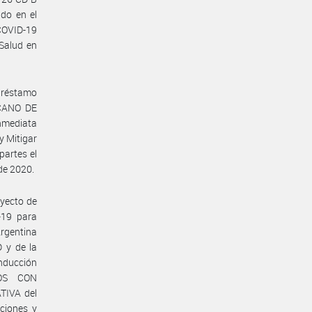
do en el
 COVID-19
 Salud en
Préstamo
CANO DE
Inmediata
y Mitigar
partes el
de 2020.
oyecto de
-19 para
Argentina
 y de la
nducción
TOS CON
IVA del
iciones y