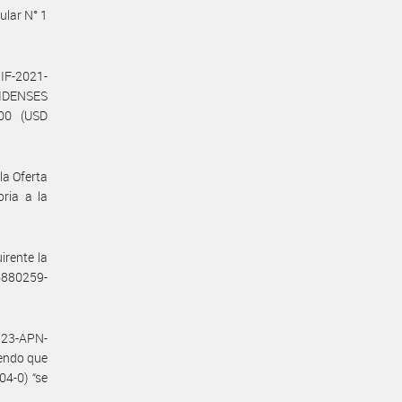
ular N° 1
IF-2021-
IDENSES
00 (USD
a Oferta
oria a la
irente la
6880259-
23-APN-
endo que
4-0) “se