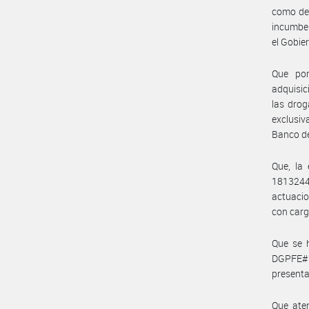
como de 
incumben
el Gobie
Que por
adquisic
las drog
exclusiv
Banco de
Que, la
1813244
actuaci
con carg
Que se 
DGPFE#MS
presenta
Que aten