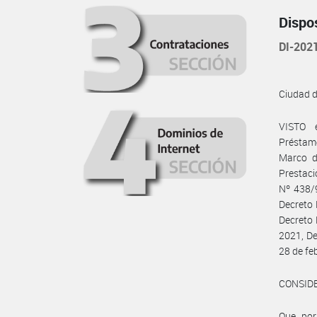
Dispo
DI-202
Ciudad 
VISTO e
Préstam
Marco d
Prestaci
Nº 438/9
Decreto 
Decreto 
2021, De
28 de fe
CONSID
Que, por