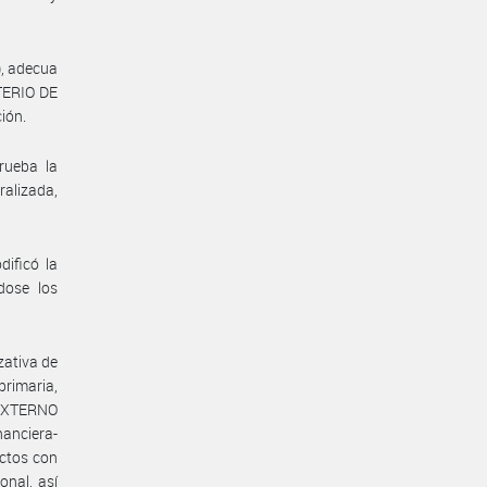
), adecua
STERIO DE
ión.
rueba la
alizada,
ificó la
dose los
zativa de
primaria,
 EXTERNO
anciera-
ectos con
onal, así