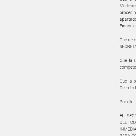
Medicam
procedim
apartado
Financia
Que de c
SECRETA
Que la 
compete
Que la 
Decreto 
Por ello:
EL SEC
DEL CO
INMED
PARA CO