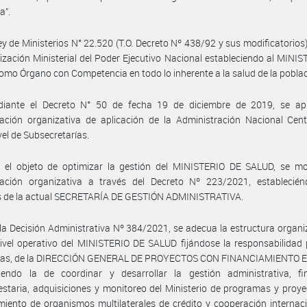
a”.
ey de Ministerios N° 22.520 (T.O. Decreto Nº 438/92 y sus modificatorios
ización Ministerial del Poder Ejecutivo Nacional estableciendo al MINI
mo Órgano con Competencia en todo lo inherente a la salud de la poblac
iante el Decreto N° 50 de fecha 19 de diciembre de 2019, se ap
ción organizativa de aplicación de la Administración Nacional Centr
vel de Subsecretarías.
 el objeto de optimizar la gestión del MINISTERIO DE SALUD, se mod
ación organizativa a través del Decreto Nº 223/2021, establecién
os de la actual SECRETARÍA DE GESTIÓN ADMINISTRATIVA.
la Decisión Administrativa Nº 384/2021, se adecua la estructura organi
ivel operativo del MINISTERIO DE SALUD fijándose la responsabilidad 
tras, de la DIRECCIÓN GENERAL DE PROYECTOS CON FINANCIAMIENTO
ciendo la de coordinar y desarrollar la gestión administrativa, fin
staria, adquisiciones y monitoreo del Ministerio de programas y proy
miento de organismos multilaterales de crédito y cooperación internaci