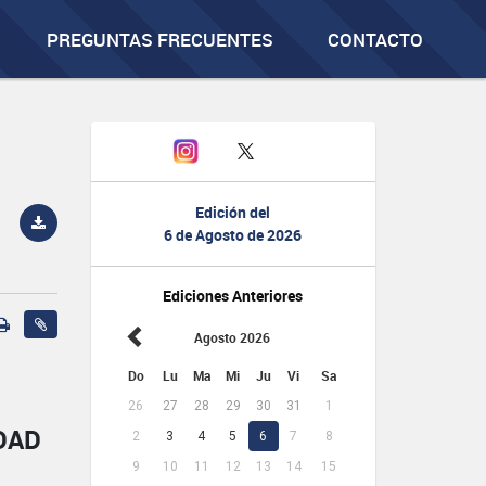
PREGUNTAS FRECUENTES
CONTACTO
Edición del
6 de Agosto de 2026
Ediciones Anteriores
Agosto 2026
Do
Lu
Ma
Mi
Ju
Vi
Sa
26
27
28
29
30
31
1
DAD
2
3
4
5
6
7
8
9
10
11
12
13
14
15