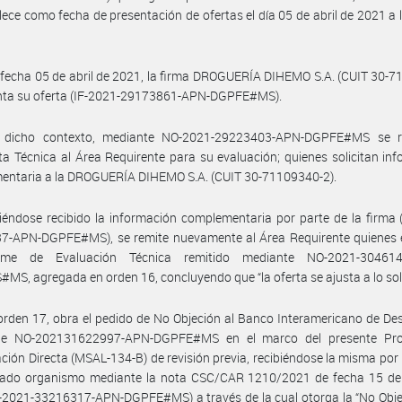
lece como fecha de presentación de ofertas el día 05 de abril de 2021 a 
fecha 05 de abril de 2021, la firma DROGUERÍA DIHEMO S.A. (CUIT 30-
enta su oferta (IF-2021-29173861-APN-DGPFE#MS).
 dicho contexto, mediante NO-2021-29223403-APN-DGPFE#MS se r
a Técnica al Área Requirente para su evaluación; quienes solicitan in
entaria a la DROGUERÍA DIHEMO S.A. (CUIT 30-71109340-2).
éndose recibido la información complementaria por parte de la firma 
7-APN-DGPFE#MS), se remite nuevamente al Área Requirente quienes 
orme de Evaluación Técnica remitido mediante NO-2021-304614
S, agregada en orden 16, concluyendo que “la oferta se ajusta a lo soli
orden 17, obra el pedido de No Objeción al Banco Interamericano de Des
de NO-202131622997-APN-DGPFE#MS en el marco del presente Pr
ción Directa (MSAL-134-B) de revisión previa, recibiéndose la misma por 
ado organismo mediante la nota CSC/CAR 1210/2021 de fecha 15 de a
-2021-33216317-APN-DGPFE#MS) a través de la cual otorga la “No Obje