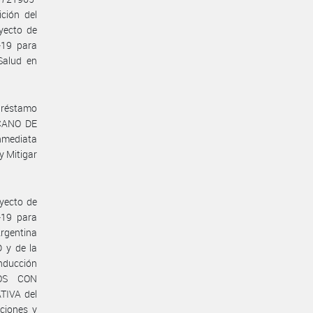
ción del
yecto de
-19 para
Salud en
Préstamo
CANO DE
Inmediata
y Mitigar
oyecto de
-19 para
Argentina
 y de la
nducción
TOS CON
IVA del
iciones y