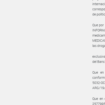
interna
correspo
de políti
Que por
INFORMAC
medica
MEDICAM
las drog
exclusiv
del Banc
Que en 
conform
5032-OC/
ARG/19/0
Que en e
25779952