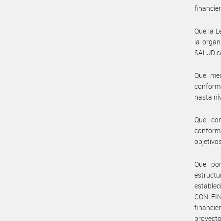
financier
Que la L
la organ
SALUD co
Que med
conforma
hasta ni
Que, co
conform
objetiv
Que por
estruct
estable
CON FIN
financie
proyect