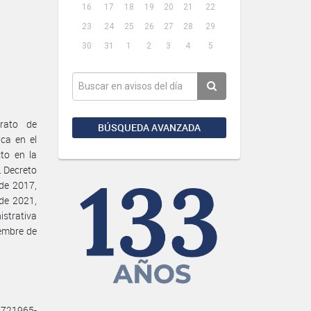
16
17
18
19
20
21
22
23
24
25
26
27
28
29
30
31
1
2
3
4
5
trato de
BÚSQUEDA AVANZADA
ca en el
to en la
. Decreto
de 2017,
de 2021,
strativa
embre de
18721965-