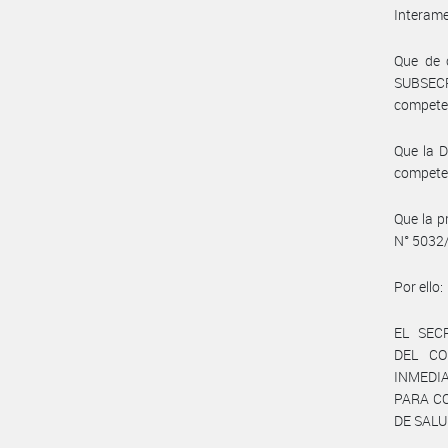
Interame
Que de c
SUBSEC
compete
Que la 
compete
Que la p
N° 5032/
Por ello:
EL SEC
DEL CO
INMED
PARA CO
DE SALU