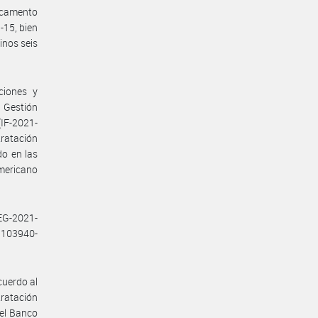
dicamento
-15, bien
inos seis
ciones y
 Gestión
(IF-2021-
ratación
do en las
americano
EG-2021-
1103940-
cuerdo al
tratación
 el Banco