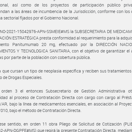
cional, así como de los proyectos de participación público pri
ndan a las áreas de incumbencia de la Jurisdicción, conforme con los 
ca sectorial fijados por el Gobierno Nacional.
 NO-2021-15042976-APN-SSMEIE#MS la SUBSECRETARIA DE MEDICA
IÓN ESTRATÉGICA presta conformidad al requerimiento para la adquisi
mento Panitumumab 20 mg, efectuado por la DIRECCIÓN NACI
ENTOS Y TECNOLOGICA SANITARIA, con el objetivo de garantizar el 
as por parte de la población con cobertura pública.
a que cursan un tipo de neoplasia específica y reciben sus tratamientos
o de Drogas Especiales.
orden 3 el entonces Subsecretario de Gestión Administrativa o
idad al proceso de Contratación Directa con cargo con cargo al Prés
AR, bajo la línea de medicamentos esenciales, en asociación al Proy
10, bajo el método de Contratación Directa.
se sentido, en orden 11 obra Pliego de Solicitud de Cotización (PLI
-APN-DGPFE#MS) que regirá la presente Contratación Directa, mediant