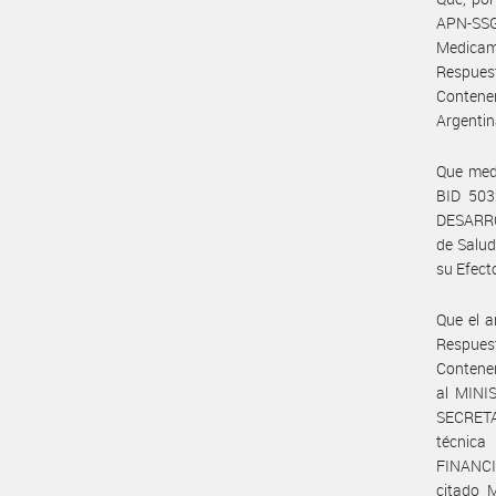
APN-SSG
Medicam
Respues
Contene
Argentin
Que med
BID 50
DESARROL
de Salud
su Efect
Que el a
Respues
Contener
al MINI
SECRETA
técnic
FINANC
citado M