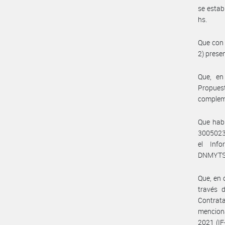
se estab
hs.
Que con 
2) pres
Que, en
Propuest
complem
Que habi
3005023
el Inf
DNMYTS#M
Que, en 
través 
Contrata
mencion
2021 (IF