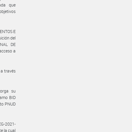
vada que
objetivos
MENTOS E
ción del
ONAL DE
acceso a
 a través
torga su
tamo BID
ecto PNUD
EG-2021-
e la cual