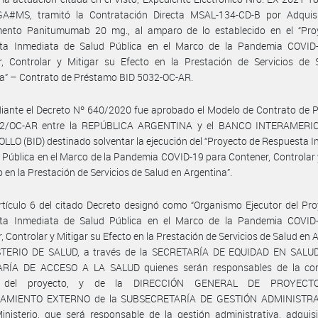
A#MS, tramitó la Contratación Directa MSAL-134-CD-B por Adquisi
ento Panitumumab 20 mg., al amparo de lo establecido en el “Pro
ta Inmediata de Salud Pública en el Marco de la Pandemia COVID
r, Controlar y Mitigar su Efecto en la Prestación de Servicios de 
a” – Contrato de Préstamo BID 5032-OC-AR.
iante el Decreto Nº 640/2020 fue aprobado el Modelo de Contrato de 
32/OC-AR entre la REPÚBLICA ARGENTINA y el BANCO INTERAMERI
LO (BID) destinado solventar la ejecución del “Proyecto de Respuesta 
 Pública en el Marco de la Pandemia COVID-19 para Contener, Controlar 
o en la Prestación de Servicios de Salud en Argentina”.
rtículo 6 del citado Decreto designó como “Organismo Ejecutor del Pr
ta Inmediata de Salud Pública en el Marco de la Pandemia COVID
, Controlar y Mitigar su Efecto en la Prestación de Servicios de Salud en 
STERIO DE SALUD, a través de la SECRETARÍA DE EQUIDAD EN SALUD
RÍA DE ACCESO A LA SALUD quienes serán responsables de la co
a del proyecto, y de la DIRECCIÓN GENERAL DE PROYEC
IAMIENTO EXTERNO de la SUBSECRETARÍA DE GESTIÓN ADMINISTRAT
inisterio, que será responsable de la gestión administrativa, adquis