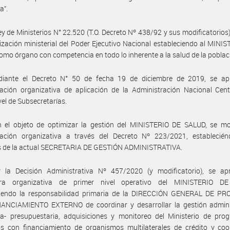
a”.
ey de Ministerios N° 22.520 (T.O. Decreto Nº 438/92 y sus modificatorios
ización ministerial del Poder Ejecutivo Nacional estableciendo al MINI
mo órgano con competencia en todo lo inherente a la salud de la poblac
iante el Decreto N° 50 de fecha 19 de diciembre de 2019, se ap
ción organizativa de aplicación de la Administración Nacional Centr
vel de Subsecretarías.
n el objeto de optimizar la gestión del MINISTERIO DE SALUD, se mod
ación organizativa a través del Decreto Nº 223/2021, establecién
os de la actual SECRETARIA DE GESTIÓN ADMINISTRATIVA.
 la Decisión Administrativa Nº 457/2020 (y modificatorio), se ap
ura organizativa de primer nivel operativo del MINISTERIO D
ciendo la responsabilidad primaria de la DIRECCIÓN GENERAL DE P
ANCIAMIENTO EXTERNO de coordinar y desarrollar la gestión adminis
ra- presupuestaria, adquisiciones y monitoreo del Ministerio de pro
os con financiamiento de organismos multilaterales de crédito y coo