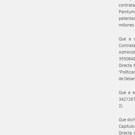
contrata
Panitumu
patentad
millones
Que a o
Contrata
Administ
3550849
Directa 
“Polític
de Desar
Que a e
3421267
2).
Que dich
Capítulo
Directa 