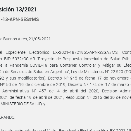
sición 13/2021
1-13-APN-SES#MS
de Buenos Aires, 21/05/2021
l Expediente Electrónico EX-2021-18721965-APN-SSGA#MS, Con
o BID 5032/OC-AR “Proyecto de Respuesta Inmediata de Salud Públi
e la Pandemia COVID-19 para Contener, Controlar y Mitigar su Efec
ón de Servicios de Salud en Argentina”, Ley de Ministerios N° 22.520 (T.O
92 y sus modificatorios), Decreto Nº 945 de fecha 17 de noviembre 
 Nº 50 del 19 de diciembre de 2019, Decreto Nº 174 del 17 de marzo 
n Administrativa N° 457 del 4 de abril del 2020, Decisión Admini
021 de fecha 19 de abril de 2021, Resolución Nº 2216 del 30 de novi
l MINISTERIO DE SALUD, y
ERANDO:
 la actuación citada en el Visto, Expediente Electrónico Nro. EX-2021-