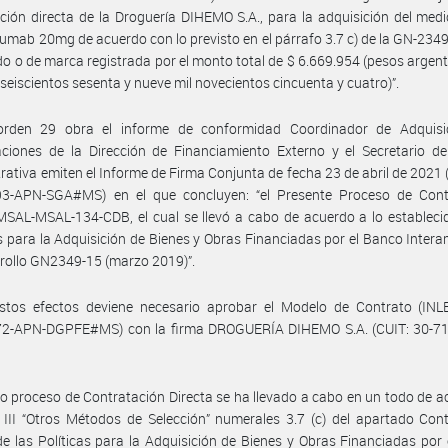
ción directa de la Droguería DIHEMO S.A., para la adquisición del me
mab 20mg de acuerdo con lo previsto en el párrafo 3.7 c) de la GN-2349
o o de marca registrada por el monto total de $ 6.669.954 (pesos argent
 seiscientos sesenta y nueve mil novecientos cincuenta y cuatro)”.
rden 29 obra el informe de conformidad Coordinador de Adquisi
ciones de la Dirección de Financiamiento Externo y el Secretario de
rativa emiten el Informe de Firma Conjunta de fecha 23 de abril de 2021 
3-APN-SGA#MS) en el que concluyen: “el Presente Proceso de Cont
MSAL-MSAL-134-CDB, el cual se llevó a cabo de acuerdo a lo estableci
as para la Adquisición de Bienes y Obras Financiadas por el Banco Inter
rollo GN2349-15 (marzo 2019)”.
stos efectos deviene necesario aprobar el Modelo de Contrato (INL
2-APN-DGPFE#MS) con la firma DROGUERÍA DIHEMO S.A. (CUIT: 30-7
o proceso de Contratación Directa se ha llevado a cabo en un todo de a
 III “Otros Métodos de Selección” numerales 3.7 (c) del apartado Con
de las Políticas para la Adquisición de Bienes y Obras Financiadas por