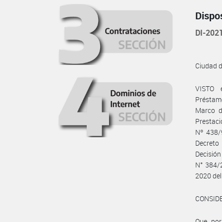
Dispo
DI-202
Ciudad 
VISTO e
Préstam
Marco d
Prestaci
Nº 438/
Decreto
Decisió
N° 384/2
2020 de
CONSID
Que, por