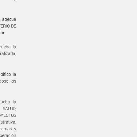
), adecua
STERIO DE
ión.
rueba la
alizada,
ificó la
dose los
rueba la
E SALUD,
ROYECTOS
trativa,
gramas y
peración