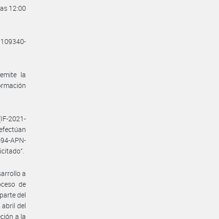
las 12:00
71109340-
emite la
formación
(IF-2021-
efectúan
94-APN-
citado”.
arrollo a
oceso de
parte del
bril del
ción a la