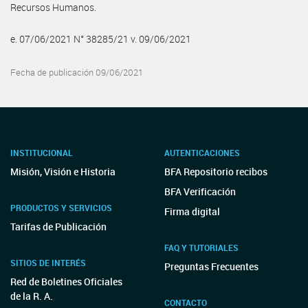
Recursos Humanos.
e. 07/06/2021 N° 38285/21 v. 09/06/2021
Fecha de publicación 09/06/2021
INSTITUCIONAL
AUTENTICACIONES
Misión, Visión e Historia
BFA Repositorio recibos
BFA Verificación
PRODUCTOS Y SERVICIOS
Firma digital
Tarifas de Publicación
FAQ Y TUTORIALES
SITIOS DE INTERÉS
Preguntas Frecuentes
Red de Boletines Oficiales
de la R. A.
CONTACTO