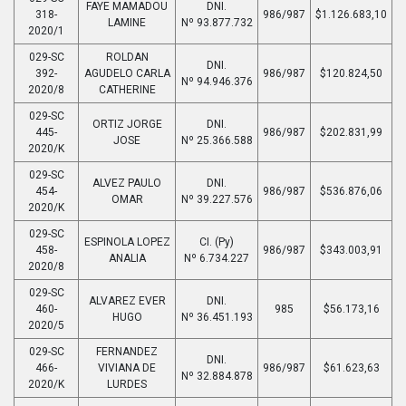
FAYE MAMADOU
DNI.
318-
986/987
$1.126.683,10
LAMINE
Nº 93.877.732
2020/1
029-SC
ROLDAN
DNI.
392-
AGUDELO CARLA
986/987
$120.824,50
Nº 94.946.376
2020/8
CATHERINE
029-SC
ORTIZ JORGE
DNI.
445-
986/987
$202.831,99
JOSE
Nº 25.366.588
2020/K
029-SC
ALVEZ PAULO
DNI.
454-
986/987
$536.876,06
OMAR
Nº 39.227.576
2020/K
029-SC
ESPINOLA LOPEZ
CI. (Py)
458-
986/987
$343.003,91
ANALIA
Nº 6.734.227
2020/8
029-SC
ALVAREZ EVER
DNI.
460-
985
$56.173,16
HUGO
Nº 36.451.193
2020/5
029-SC
FERNANDEZ
DNI.
466-
VIVIANA DE
986/987
$61.623,63
Nº 32.884.878
2020/K
LURDES