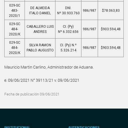
029-SC
DE ALMEIDA
DNI.
483-
986/987
$78.063,83
ITALO DANIEL
Nº 30.933.760
2020/1
029-SC
CABALLERO LUIS
CI. (Py)
484-
986/987
$903.594,48
ANDRES
Nº 6.332.656
2020/K
029-SC
SILVA RAMON
CI. (Py) N.º
484-
986/987
$903.594,48
PABLO AUGUSTO
5.326.214
2020/K
Mauricio Martin Carlino, Administrador de Aduana.
e. 09/06/2021 N° 39113/21 v. 09/06/2021
Fecha de publicación 09/06/2021
INSTITUCIONAL
AUTENTICACIONES