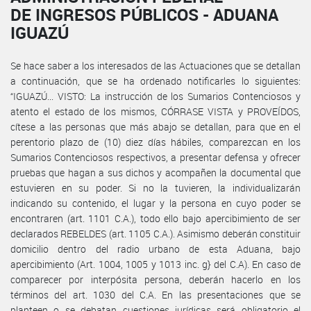
DE INGRESOS PÚBLICOS - ADUANA
IGUAZÚ
Se hace saber a los interesados de las Actuaciones que se detallan
a continuación, que se ha ordenado notificarles lo siguientes:
“IGUAZÚ... VISTO: La instrucción de los Sumarios Contenciosos y
atento el estado de los mismos, CÓRRASE VISTA y PROVEÍDOS,
cítese a las personas que más abajo se detallan, para que en el
perentorio plazo de (10) diez días hábiles, comparezcan en los
Sumarios Contenciosos respectivos, a presentar defensa y ofrecer
pruebas que hagan a sus dichos y acompañen la documental que
estuvieren en su poder. Si no la tuvieren, la individualizarán
indicando su contenido, el lugar y la persona en cuyo poder se
encontraren (art. 1101 C.A.), todo ello bajo apercibimiento de ser
declarados REBELDES (art. 1105 C.A.). Asimismo deberán constituir
domicilio dentro del radio urbano de esta Aduana, bajo
apercibimiento (Art. 1004, 1005 y 1013 inc. g} del C.A). En caso de
comparecer por interpósita persona, deberán hacerlo en los
términos del art. 1030 del C.A. En las presentaciones que se
planteen o se debatan cuestiones jurídicas será obligatorio el