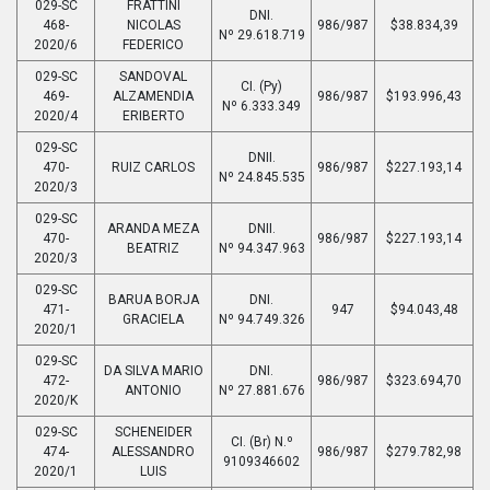
029-SC
FRATTINI
DNI.
468-
NICOLAS
986/987
$38.834,39
Nº 29.618.719
2020/6
FEDERICO
029-SC
SANDOVAL
CI. (Py)
469-
ALZAMENDIA
986/987
$193.996,43
Nº 6.333.349
2020/4
ERIBERTO
029-SC
DNII.
470-
RUIZ CARLOS
986/987
$227.193,14
Nº 24.845.535
2020/3
029-SC
ARANDA MEZA
DNII.
470-
986/987
$227.193,14
BEATRIZ
Nº 94.347.963
2020/3
029-SC
BARUA BORJA
DNI.
471-
947
$94.043,48
GRACIELA
Nº 94.749.326
2020/1
029-SC
DA SILVA MARIO
DNI.
472-
986/987
$323.694,70
ANTONIO
Nº 27.881.676
2020/K
029-SC
SCHENEIDER
CI. (Br) N.º
474-
ALESSANDRO
986/987
$279.782,98
9109346602
2020/1
LUIS