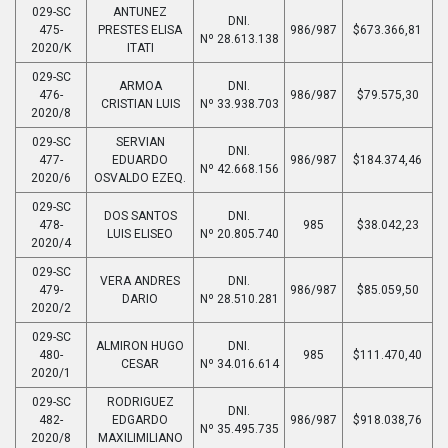
029-SC
ANTUNEZ
DNI.
475-
PRESTES ELISA
986/987
$673.366,81
Nº 28.613.138
2020/K
ITATI
029-SC
ARMOA
DNI.
476-
986/987
$79.575,30
CRISTIAN LUIS
Nº 33.938.703
2020/8
029-SC
SERVIAN
DNI.
477-
EDUARDO
986/987
$184.374,46
Nº 42.668.156
2020/6
OSVALDO EZEQ.
029-SC
DOS SANTOS
DNI.
478-
985
$38.042,23
LUIS ELISEO
Nº 20.805.740
2020/4
029-SC
VERA ANDRES
DNI.
479-
986/987
$85.059,50
DARIO
Nº 28.510.281
2020/2
029-SC
ALMIRON HUGO
DNI.
480-
985
$111.470,40
CESAR
Nº 34.016.614
2020/1
029-SC
RODRIGUEZ
DNI.
482-
EDGARDO
986/987
$918.038,76
Nº 35.495.735
2020/8
MAXILIMILIANO