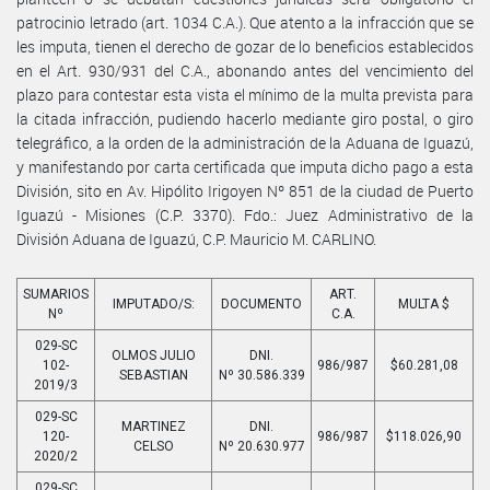
patrocinio letrado (art. 1034 C.A.). Que atento a la infracción que se
les imputa, tienen el derecho de gozar de lo beneficios establecidos
en el Art. 930/931 del C.A., abonando antes del vencimiento del
plazo para contestar esta vista el mínimo de la multa prevista para
la citada infracción, pudiendo hacerlo mediante giro postal, o giro
telegráfico, a la orden de la administración de la Aduana de Iguazú,
y manifestando por carta certificada que imputa dicho pago a esta
División, sito en Av. Hipólito Irigoyen Nº 851 de la ciudad de Puerto
Iguazú - Misiones (C.P. 3370). Fdo.: Juez Administrativo de la
División Aduana de Iguazú, C.P. Mauricio M. CARLINO.
SUMARIOS
ART.
IMPUTADO/S:
DOCUMENTO
MULTA $
Nº
C.A.
029-SC
OLMOS JULIO
DNI.
102-
986/987
$60.281,08
SEBASTIAN
Nº 30.586.339
2019/3
029-SC
MARTINEZ
DNI.
120-
986/987
$118.026,90
CELSO
Nº 20.630.977
2020/2
029-SC