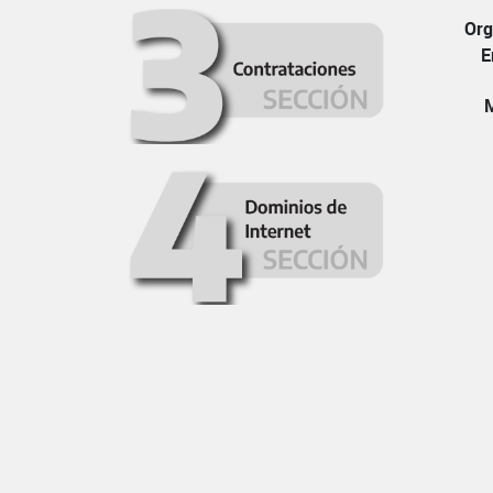
Org
E