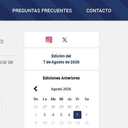
PREGUNTAS FRECUENTES
CONTACTO
O)
Edición del
cial de
7 de Agosto de 2026
Ediciones Anteriores
Agosto 2026
Do
Lu
Ma
Mi
Ju
Vi
Sa
26
27
28
29
30
31
1
2
3
4
5
6
7
8
9
10
11
12
13
14
15