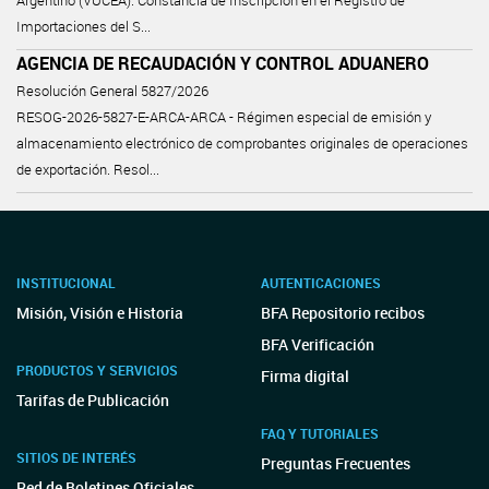
Argentino (VUCEA). Constancia de Inscripción en el Registro de
Importaciones del S...
AGENCIA DE RECAUDACIÓN Y CONTROL ADUANERO
Resolución General 5827/2026
RESOG-2026-5827-E-ARCA-ARCA - Régimen especial de emisión y
almacenamiento electrónico de comprobantes originales de operaciones
de exportación. Resol...
INSTITUCIONAL
AUTENTICACIONES
Misión, Visión e Historia
BFA Repositorio recibos
BFA Verificación
PRODUCTOS Y SERVICIOS
Firma digital
Tarifas de Publicación
FAQ Y TUTORIALES
SITIOS DE INTERÉS
Preguntas Frecuentes
Red de Boletines Oficiales