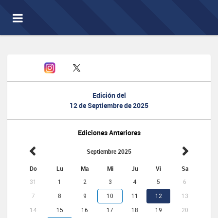
Toggle
navigation
Edición del
12 de Septiembre de 2025
Ediciones Anteriores
Septiembre 2025
Do
Lu
Ma
Mi
Ju
Vi
Sa
31
1
2
3
4
5
6
7
8
9
10
11
12
13
14
15
16
17
18
19
20