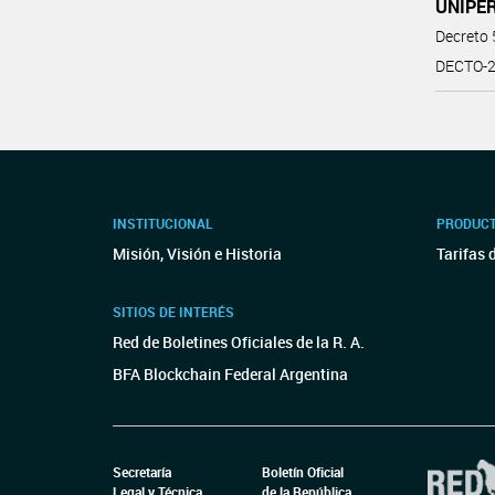
UNIPE
Decreto
DECTO-2
INSTITUCIONAL
PRODUCT
Misión, Visión e Historia
Tarifas 
SITIOS DE INTERÉS
Red de Boletines Oficiales de la R. A.
BFA Blockchain Federal Argentina
Secretaría
Boletín Oficial
Legal y Técnica
de la República