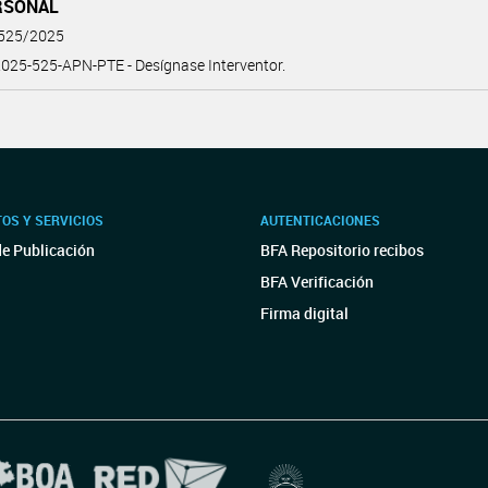
RSONAL
 525/2025
025-525-APN-PTE - Desígnase Interventor.
OS Y SERVICIOS
AUTENTICACIONES
de Publicación
BFA Repositorio recibos
BFA Verificación
Firma digital