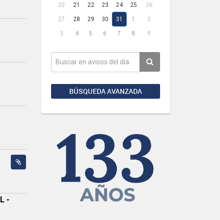
20
21
22
23
24
25
26
27
28
29
30
31
1
2
3
4
5
6
7
8
9
BÚSQUEDA AVANZADA
L -