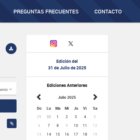
PREGUNTAS FRECUENTES
CONTACTO
Edición del
31 de Julio de 2025
Ediciones Anteriores
menú
Julio 2025
Do
Lu
Ma
Mi
Ju
Vi
Sa
29
30
1
2
3
4
5
6
7
8
9
10
11
12
13
14
15
16
17
18
19