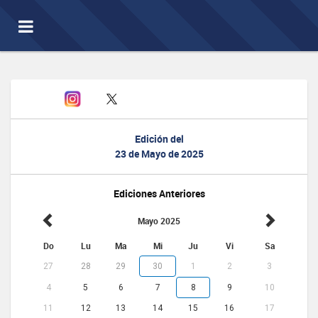
Toggle
navigation
Edición del
23 de Mayo de 2025
Ediciones Anteriores
Mayo 2025
Do
Lu
Ma
Mi
Ju
Vi
Sa
27
28
29
30
1
2
3
4
5
6
7
8
9
10
11
12
13
14
15
16
17