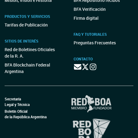
Misión, Visión e Historia
BFA Repositorio recibos
BFA Verificación
PRODUCTOS Y SERVICIOS
Firma digital
Tarifas de Publicación
FAQ Y TUTORIALES
SITIOS DE INTERÉS
Preguntas Frecuentes
Red de Boletines Oficiales
de la R. A.
CONTACTO
BFA Blockchain Federal
Argentina
Secretaría
Legal y Técnica
Boletín Oficial
de la República Argentina